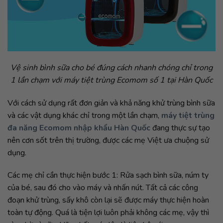
đa năng Ecomom nhập khẩu Hàn Quốc
đang thực sự tạo
nên cơn sốt trên thị trường, được các mẹ Việt ưa chuộng sử
dụng.
Các mẹ chỉ cần thực hiện bước 1: Rửa sạch bình sữa, núm ty
của bé, sau đó cho vào máy và nhấn nút. Tất cả các công
đoạn khử trùng, sấy khô còn lại sẽ được máy thực hiện hoàn
toàn tự động. Quá là tiện lợi luôn phải không các mẹ, vậy thì
còn chờ gì nữa. Hãy nhất máy lên là liên hệ với
MomMomCare.Com
để được tư vấn về sản phẩm các mẹ
nhé.
Đánh giá nội dung
This entry was posted in
Kinh nghiệm hay
. Bookmark the
permalink
.
Có Nên Mua Máy Tiệt Trùng
Vệ Sinh Bình Sữa Đúng Cách
Bình Sữa Có Sấy Khô?
Để Bảo Vệ Sức Khỏe Cho Con