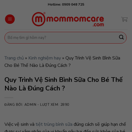
Skip
Hotline: 0909 048 725
to
content
Tìm
kiếm:
Trang chủ
»
Kinh nghiệm hay
»
Quy Trình Vệ Sinh Bình Sữa
Cho Bé Thế Nào Là Đúng Cách ?
Quy Trình Vệ Sinh Bình Sữa Cho Bé Thế
Nào Là Đúng Cách ?
ĐĂNG BỞI:
ADMIN
- LƯỢT XEM: 2890
Việc vệ sinh và
tiệt trùng bình sữa
đúng cách sẽ giúp hạn chế
được sự xâm nhập của vi khuẩn gây hại đến sức khỏe của bé.