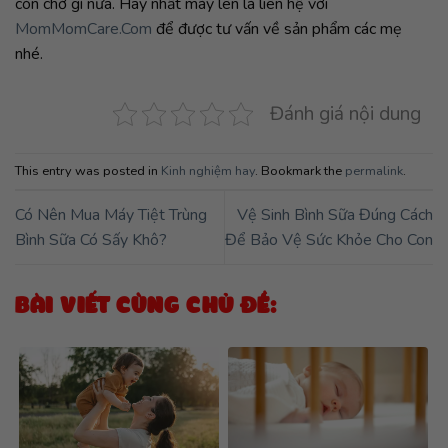
BÀI VIẾT CÙNG CHỦ ĐỀ:
Lắng nghe & thấu hiểu,
CÓ NÊN CHO TRẺ SƠ SINH
nắm trọn hành trình yêu
NẰM GIƯỜNG CŨI KHÔNG?
thương
TOP NHỮNG CÁCH TIỆT
Cung bậc cảm xúc Lần đầu