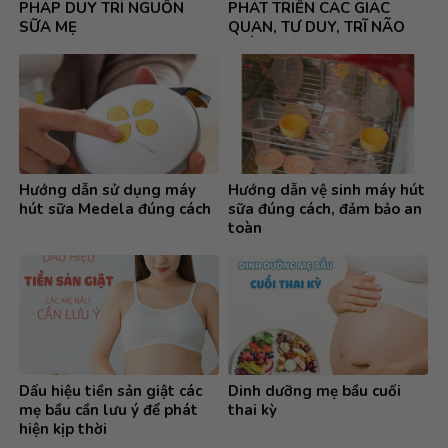
Dấu hiệu tiền sản giật các
Dinh dưỡng mẹ bầu cuối
mẹ bầu cần lưu ý để phát
thai kỳ
hiện kịp thời
Nuôi con khôn lớn bằng
Mẹ bầu ăn gì để con thông
dòng sữa ngọt ngào
minh