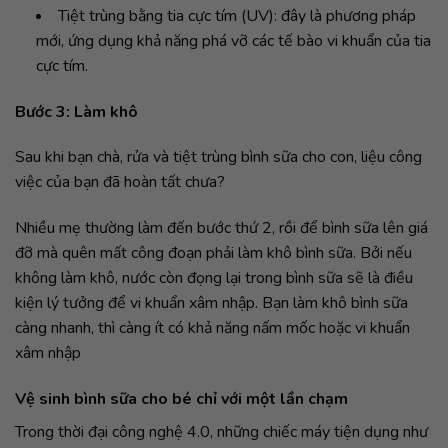
đỡ mà quên mất công đoạn phải làm khô bình sữa. Bởi nếu
không làm khô, nước còn đọng lại trong bình sữa sẽ là điều
kiện lý tưởng để vi khuẩn xâm nhập. Bạn làm khô bình sữa
càng nhanh, thì càng ít có khả năng nấm mốc hoặc vi khuẩn
xâm nhập
Vệ sinh bình sữa cho bé chỉ với một lần chạm
Trong thời đại công nghệ 4.0, những chiếc máy tiện dụng như
máy tiệt trùng bình sữa
đã không còn quá xa lạ với các bậc
cha mẹ, nhất là với những gia đình sinh sống ở các thành phố
lớn.
Cuộc sống ngày càng hiện đại càng khiến cho nhiều bậc cha
mẹ thêm bận rộn hơn. Do đó những công cụ tiện ích hiện đại
như máy tiệt trùng sẽ giúp mẹ tiết kiệm thời gian khá nhiều
trong việc vệ sinh bình sữa và các dụng cụ khác của bé, và từ
đó có thêm thời gian để vui đùa với bé.