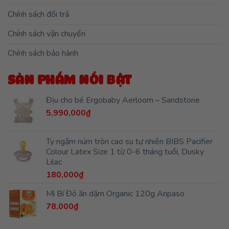
Ty ngậm núm tròn cao su tự nhiên BIBS Pacifier
Colour Latex Size 1 từ 0-6 tháng tuổi, Dusky
Lilac
180,000
₫
Mì Bí Đỏ ăn dặm Organic 120g Anpaso
78,000
₫
Bánh gạo lứt hữu cơ LUSOL hình que vị bí đỏ súp
lơ
59,000
₫
Ty ngậm núm đối xứng cao su tự nhiên BIBS
Colour Latex Symmetrical Size 1 (0-6
tháng),Woodchuck
180,000
₫