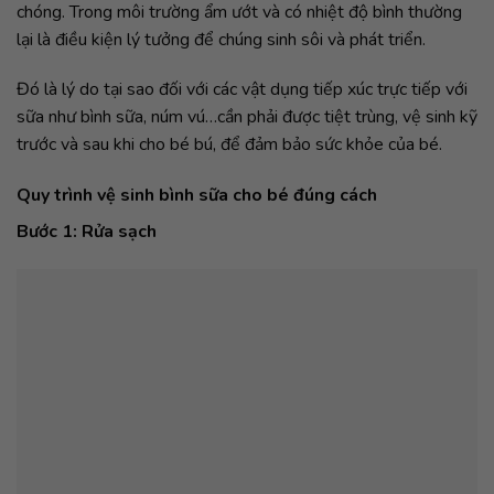
chóng. Trong môi trường ẩm ướt và có nhiệt độ bình thường
lại là điều kiện lý tưởng để chúng sinh sôi và phát triển.
Đó là lý do tại sao đối với các vật dụng tiếp xúc trực tiếp với
sữa như bình sữa, núm vú…cần phải được tiệt trùng, vệ sinh kỹ
trước và sau khi cho bé bú, để đảm bảo sức khỏe của bé.
Quy trình vệ sinh bình sữa cho bé đúng cách
Bước 1: Rửa sạch
Bước 2: Tiệt trùng
Các vi khuẩn gây hại bám chặt trong bình sữa, núm ty mà mắt
thường không thể thấy được. Chỉ có áp dụng những phương
pháp tiệt trùng hiệu quả thì mới có thể tiêu diệt được chúng.
Một số phương pháp tiệt trùng bình sữa mà các mẹ thường