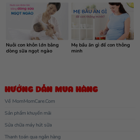
HƯỚNG DẪN MUA HÀNG
Về MomMomCare.Com
Sản phẩm khuyến mãi
Sửa chữa máy hút sữa
Thanh toán qua ngân hàng
Chính sách đổi trả
Chính sách vận chuyển
Chính sách bảo hành
SẢN PHẨM NỔI BẬT
Địu cho bé Ergobaby Aerloom – Sandstone
5,990,000
₫