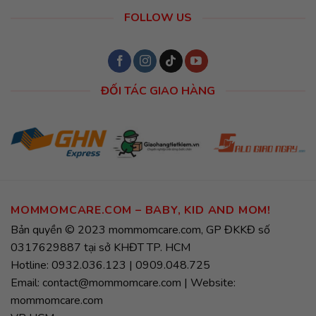
MOMMOMCARE.COM – BABY, KID AND MOM!
Bản quyền © 2023 mommomcare.com, GP ĐKKĐ số
0317629887 tại sở KHĐT TP. HCM
Hotline: 0932.036.123 | 0909.048.725
Email: contact@mommomcare.com | Website:
mommomcare.com
VP HCM:
– CN1: 135/37/49–51 Nguyễn Hữu Cảnh, Phường Thạnh
Mỹ Tây, TP. Hồ Chí Minh.
– CN2: 557 Điện Biên Phủ, Phường Bàn Cờ, TP. Hồ Chí Minh.