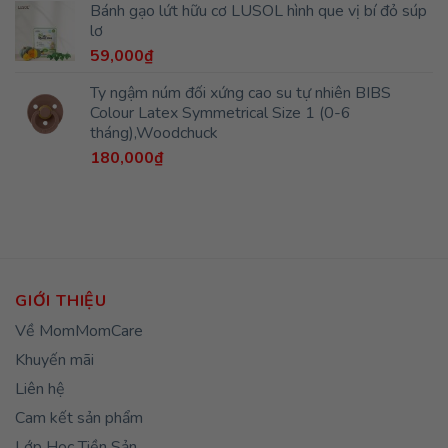
GIỚI THIỆU
Về MomMomCare
Khuyến mãi
Liên hệ
Cam kết sản phẩm
Lớp Học Tiền Sản
HỖ TRỢ KHÁCH HÀNG
Hướng dẫn mua hàng
Thanh toán qua ngân hàng
Bảo mật thông tin
Chính sách giao hàng
Chính sách bảo hành
Chính sách đổi trả