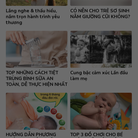
TRÙNG BÌNH SỮA AN
làm mẹ
TOÀN, DỄ THỰC HIỆN NHẤT
HƯỚNG DẪN PHƯƠNG
TOP 3 ĐỒ CHƠI CHO BÉ
PHÁP DUY TRÌ NGUỒN
PHÁT TRIỂN CÁC GIÁC
SỮA MẸ
QUAN, TƯ DUY, TRĨ NÃO
TOÀN DIỆN
Hướng dẫn sử dụng máy
Hướng dẫn vệ sinh máy hút
hút sữa Medela đúng cách
sữa đúng cách, đảm bảo an
toàn