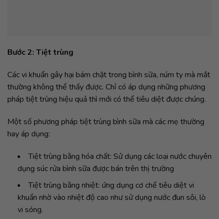
hay áp dụng:
Tiệt trùng bằng hóa chất: Sử dụng các loại nước chuyên
dụng súc rửa bình sữa được bán trên thị trường
Tiệt trùng bằng nhiệt: ứng dụng cơ chế tiêu diệt vi
khuẩn nhờ vào nhiệt độ cao như sử dụng nước đun sôi, lò
vi sóng.
Tiệt trùng bằng tia cực tím (UV): đây là phương pháp
mới, ứng dụng khả năng phá vỡ các tế bào vi khuẩn của tia
cực tím.
Bước 3: Làm khô
Sau khi bạn chà, rửa và tiệt trùng bình sữa cho con, liệu công
việc của bạn đã hoàn tất chưa?
Nhiều mẹ thường làm đến bước thứ 2, rồi để bình sữa lên giá