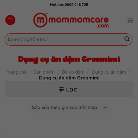
Skip
Hotline: 0909 048 725
to
content
Tìm
kiếm:
Dụng cụ ăn dặm Grosmimi
Trang chủ
/
Sản phẩm
/
Bé ăn dặm
/
Dụng cụ ăn dặm
/
Dụng cụ ăn dặm Grosmimi
LỌC