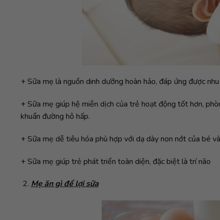
+ Sữa mẹ là nguồn dinh dưỡng hoàn hảo, đáp ứng được nhu 
+ Sữa mẹ giúp hệ miễn dịch của trẻ hoạt động tốt hơn, phò
khuẩn đường hô hấp.
+ Sữa mẹ dễ tiêu hóa phù hợp với dạ dày non nớt của bé và
+ Sữa mẹ giúp trẻ phát triển toàn diện, đặc biệt là trí não
Mẹ ăn gì để lợi sữa