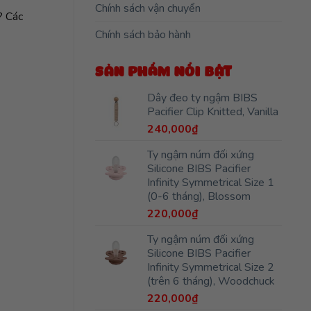
Chính sách vận chuyển
? Các
Chính sách bảo hành
SẢN PHẨM NỔI BẬT
Dây đeo ty ngậm BIBS
Pacifier Clip Knitted, Vanilla
240,000
₫
Ty ngậm núm đối xứng
Silicone BIBS Pacifier
Infinity Symmetrical Size 1
(0-6 tháng), Blossom
220,000
₫
Ty ngậm núm đối xứng
Silicone BIBS Pacifier
Infinity Symmetrical Size 2
(trên 6 tháng), Woodchuck
220,000
₫