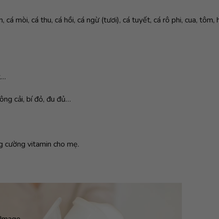
á mòi, cá thu, cá hồi, cá ngừ (tươi), cá tuyết, cá rô phi, cua, tôm, 
t…
bông cải, bí đỏ, đu đủ…
ng cường vitamin cho mẹ.
Image...