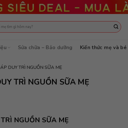
:
iệu
Sửa chữa – Bảo dưỡng
Kiến thức mẹ và bé
P DUY TRÌ NGUỒN SỮA MẸ
UY TRÌ NGUỒN SỮA MẸ
TRÌ NGUỒN SỮA MẸ