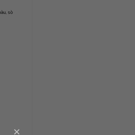
hàu, sò
×