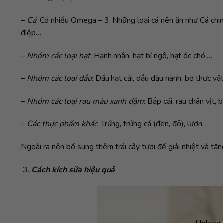
–
Cá
: Có nhiều Omega – 3. Những loại cá nên ăn như Cá chim, c
điệp…
–
Nhóm các loại hạt
: Hạnh nhân, hạt bí ngô, hạt óc chó,…
–
Nhóm các loại dầu
: Dầu hạt cải, dầu đậu nành, bơ thực vậ
–
Nhóm các loại rau màu xanh đậm
: Bắp cải, rau chân vịt, 
–
Các thực phẩm khác
: Trứng, trứng cá (đen, đỏ), lươn…
Ngoài ra nên bổ sung thêm trái cây tươi để giải nhiệt và tă
Cách kích sữa hiệu quả
Upload 