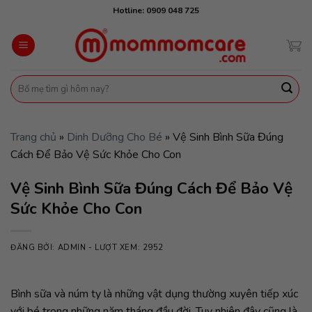
Skip
Hotline: 0909 048 725
to
content
Tìm
kiếm:
Trang chủ
»
Dinh Dưỡng Cho Bé
»
Vệ Sinh Bình Sữa Đúng
Cách Để Bảo Vệ Sức Khỏe Cho Con
Vệ Sinh Bình Sữa Đúng Cách Để Bảo Vệ
Sức Khỏe Cho Con
ĐĂNG BỞI:
ADMIN
- LƯỢT XEM: 2952
Bình sữa và núm ty là những vật dụng thường xuyên tiếp xúc
với bé trong những năm tháng đầu đời. Tuy nhiên đây cũng là