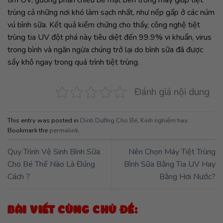
tím UV, gương phản chiếu bề mặt bên trong máy giúp tiệt
trùng cả những nơi khó làm sạch nhất, như nếp gấp ở các núm
vú bình sữa. Kết quả kiểm chứng cho thấy, công nghệ tiệt
trùng tia UV đột phá này tiêu diệt đến 99.9% vi khuẩn, virus
trong bình và ngăn ngừa chúng trở lại do bình sữa đã được
sấy khô ngay trong quá trình tiệt trùng.
Đánh giá nội dung
This entry was posted in
Dinh Dưỡng Cho Bé
,
Kinh nghiệm hay
.
Bookmark the
permalink
.
Quy Trình Vệ Sinh Bình Sữa
Nên Chọn Máy Tiệt Trùng
Cho Bé Thế Nào Là Đúng
Bình Sữa Bằng Tia UV Hay
Cách ?
Bằng Hơi Nước?
BÀI VIẾT CÙNG CHỦ ĐỀ: