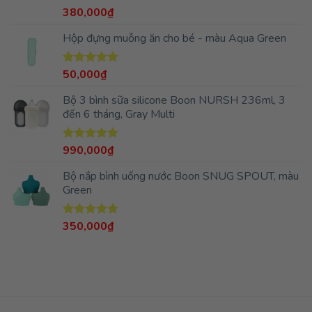
380,000
₫
Được xếp
hạng
5.00
5 sao
Hộp đựng muỗng ăn cho bé - màu Aqua Green
50,000
₫
Được xếp
hạng
5.00
5 sao
Bộ 3 bình sữa silicone Boon NURSH 236ml, 3
đến 6 tháng, Gray Multi
990,000
₫
Được xếp
hạng
5.00
5 sao
Bộ nắp bình uống nước Boon SNUG SPOUT, màu
Green
350,000
₫
Được xếp
hạng
5.00
5 sao