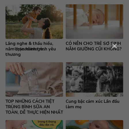
×
Lắng nghe & thấu hiểu,
CÓ NÊN CHO TRẺ SƠ SINH
Upload Image...
nắm trọn hành trình yêu
NẰM GIƯỜNG CŨI KHÔNG?
thương
TOP NHỮNG CÁCH TIỆT
Cung bậc cảm xúc Lần đầu
TRÙNG BÌNH SỮA AN
làm mẹ
TOÀN, DỄ THỰC HIỆN NHẤT