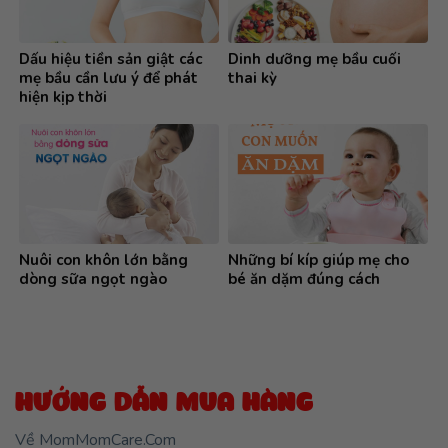
Dấu hiệu tiền sản giật các
Dinh dưỡng mẹ bầu cuối
mẹ bầu cần lưu ý để phát
thai kỳ
hiện kịp thời
Nuôi con khôn lớn bằng
Những bí kíp giúp mẹ cho
dòng sữa ngọt ngào
bé ăn dặm đúng cách
HƯỚNG DẪN MUA HÀNG
Về MomMomCare.Com