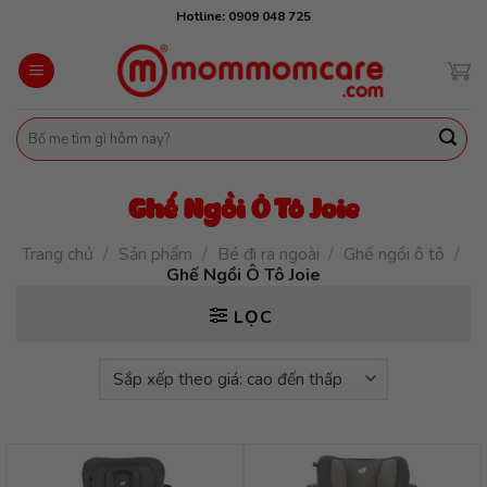
Skip
Hotline: 0909 048 725
to
content
Tìm
kiếm:
Ghế Ngồi Ô Tô Joie
Trang chủ
/
Sản phẩm
/
Bé đi ra ngoài
/
Ghế ngồi ô tô
/
Ghế Ngồi Ô Tô Joie
LỌC