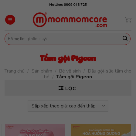
Skip
Hotline: 0909 048 725
to
content
Tìm
kiếm:
Tắm gội Pigeon
Trang chủ
/
Sản phẩm
/
Bé vệ sinh
/
Dầu gội-sữa tắm cho
bé
/
Tắm gội Pigeon
LỌC