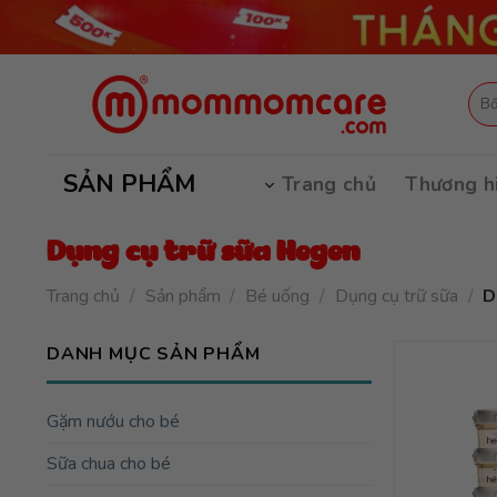
Skip
to
content
Tìm
kiếm
SẢN PHẨM
Trang chủ
Thương h
Dụng cụ trữ sữa Hegen
Trang chủ
/
Sản phẩm
/
Bé uống
/
Dụng cụ trữ sữa
/
D
DANH MỤC SẢN PHẨM
Gặm nướu cho bé
Sữa chua cho bé