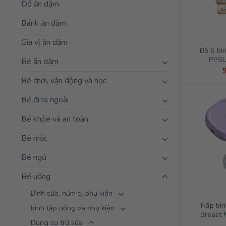
Đồ ăn dặm
Bánh ăn dặm
Gia vị ăn dặm
Bộ 6 bì
PPSU
Bé ăn dặm
Bé chơi, vận động và học
Bé đi ra ngoài
Bé khỏe và an toàn
Bé mặc
Bé ngủ
Bé uống
Bình sữa, núm ti, phụ kiện
Nắp bìn
bình tập uống và phụ kiện
Breast 
Dụng cụ trữ sữa