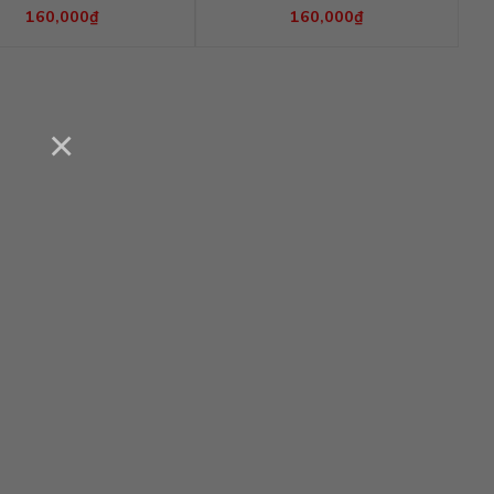
160,000
₫
160,000
₫
×