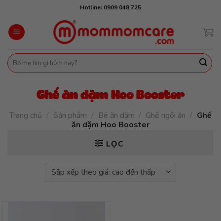
Skip
Hotline: 0909 048 725
to
content
Tìm
kiếm:
Ghế ăn dặm Hoo Booster
Trang chủ
/
Sản phẩm
/
Bé ăn dặm
/
Ghế ngồi ăn
/
Ghế
ăn dặm Hoo Booster
LỌC