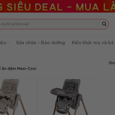
:
iệu
Sửa chữa – Bảo dưỡng
Kiến thức mẹ và bé
Sho
 ăn dặm Maxi-Cosi