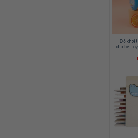
Đồ chơi l
cho bé Toy