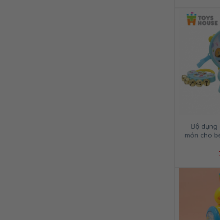
Bộ dụng 
món cho b