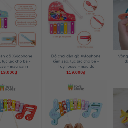
đàn gõ Xylophone
Đồ chơi đàn gõ Xylophone
Vòng 
 lục lạc cho bé -
kèm sáo, lục lạc cho bé -
đ
se – màu xanh
ToyHouse – màu đỏ
119,000
₫
119,000
₫