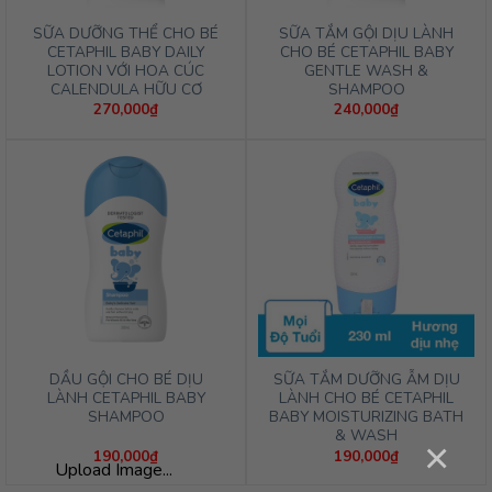
SỮA DƯỠNG THỂ CHO BÉ
SỮA TẮM GỘI DỊU LÀNH
CETAPHIL BABY DAILY
CHO BÉ CETAPHIL BABY
LOTION VỚI HOA CÚC
GENTLE WASH &
CALENDULA HỮU CƠ
SHAMPOO
270,000
₫
240,000
₫
DẦU GỘI CHO BÉ DỊU
SỮA TẮM DƯỠNG ẪM DỊU
LÀNH CETAPHIL BABY
LÀNH CHO BÉ CETAPHIL
SHAMPOO
BABY MOISTURIZING BATH
& WASH
×
190,000
₫
190,000
₫
Upload Image...