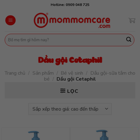
Skip
Hotline: 0909 048 725
to
content
Tìm
kiếm:
Dầu gội Cetaphil
Trang chủ
/
Sản phẩm
/
Bé vệ sinh
/
Dầu gội-sữa tắm cho
bé
/
Dầu gội Cetaphil
LỌC