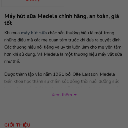
Máy hút sữa Medela chính hãng, an toàn, giá
tốt
Khi mua
máy hút sữa
chắc hẳn thương hiệu là một trong
những điều mà các mẹ quan tâm trước khi đưa ra quyết định.
Các thương hiệu nổi tiếng và uy tín luôn làm cho mẹ yên tâm
hơn khi sử dụng. Và Medela là một thương hiệu máy vắt sữa
như thế.
Được thành lập vào năm 1961 bởi Olle Larsson, Medela
biến khoa học thành sự chăm sóc đồng thời nuôi dưỡng sức
khỏe cho nhiều thế hệ. Medela hỗ trợ hàng triệu bà mẹ, trẻ
Xem thêm
sơ sinh, bệnh nhân và chuyên gia chăm sóc sức khỏe tại hơn
100 quốc gia trên toàn thế giới. Là sự lựa chọn chăm sóc sức
khỏe cho hơn 6 triệu bệnh viện và gia đình trên toàn cầu,
Medela cung cấp các sản phẩm chăm sóc trẻ em và sữa mẹ
dựa trên nghiên cứu hàng đầu, các giải pháp chăm sóc sức
GIỚI THIỆU