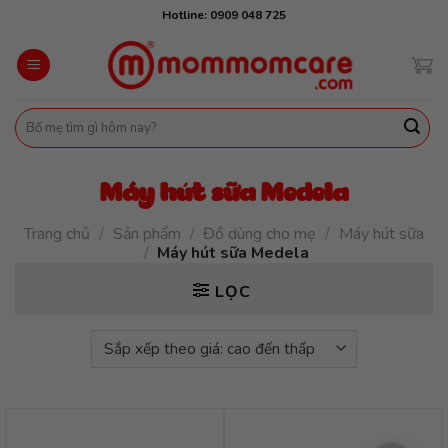
Skip
Hotline: 0909 048 725
to
content
Tìm
kiếm:
Máy hút sữa Medela
Trang chủ
/
Sản phẩm
/
Đồ dùng cho mẹ
/
Máy hút sữa
/
Máy hút sữa Medela
LỌC