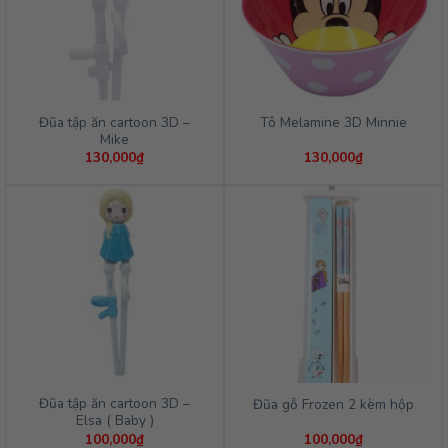
Đũa tập ăn cartoon 3D –
Tô Melamine 3D Minnie
Mike
130,000
₫
130,000
₫
Đũa tập ăn cartoon 3D –
Đũa gỗ Frozen 2 kèm hộp
Elsa ( Baby )
100,000
₫
100,000
₫