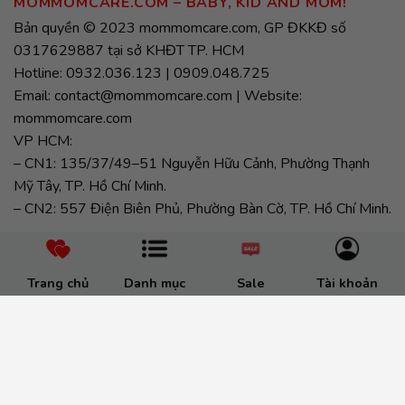
MOMMOMCARE.COM – BABY, KID AND MOM!
Bản quyền © 2023 mommomcare.com, GP ĐKKĐ số
0317629887 tại sở KHĐT TP. HCM
Hotline: 0932.036.123 | 0909.048.725
Email: contact@mommomcare.com | Website:
mommomcare.com
VP HCM:
– CN1: 135/37/49–51 Nguyễn Hữu Cảnh, Phường Thạnh
Mỹ Tây, TP. Hồ Chí Minh.
– CN2: 557 Điện Biên Phủ, Phường Bàn Cờ, TP. Hồ Chí Minh.
Trang chủ
Danh mục
Sale
Tài khoản