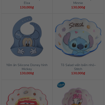
Elsa
Minnie
130,000
₫
130,000
₫
Yếm ăn Silicone Disney hình
Tô Salad viền biên nhỏ–
Mickey
Stitch
130,000
₫
130,000
₫