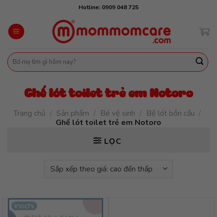
Skip
Hotline: 0909 048 725
to
content
Tìm
kiếm:
Ghế lót toilet trẻ em Notoro
Trang chủ
/
Sản phẩm
/
Bé vệ sinh
/
Bệ lót bồn cầu
/
Ghế lót toilet trẻ em Notoro
LỌC