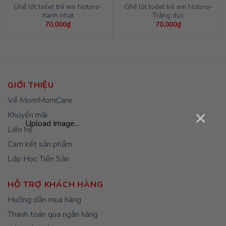
Ghế lót toilet trẻ em Notoro-
Ghế lót toilet trẻ em Notoro-
Xanh nhạt
Trắng đục
70,000
₫
70,000
₫
GIỚI THIỆU
Về MomMomCare
×
Khuyến mãi
Upload Image...
Liên hệ
Cam kết sản phẩm
Lớp Học Tiền Sản
HỖ TRỢ KHÁCH HÀNG
Hướng dẫn mua hàng
Thanh toán qua ngân hàng