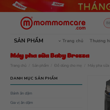
Skip
to
content
Tìm
kiếm
SẢN PHẨM
Trang chủ
Thương h
Máy pha sữa Baby Brezza
Trang chủ
/
Sản phẩm
/
Đồ dùng cho mẹ
/
Máy pha sữa
DANH MỤC SẢN PHẨM
Bánh ăn dặm
Gia vị ăn dặm