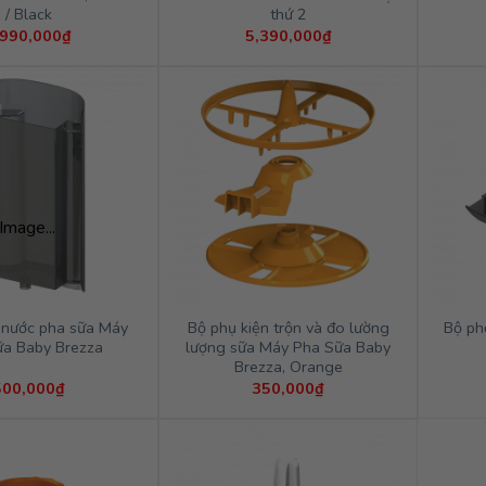
/ Black
thứ 2
,990,000
₫
5,390,000
₫
Image...
 nước pha sữa Máy
Bộ phụ kiện trộn và đo lường
Bộ ph
ữa Baby Brezza
lượng sữa Máy Pha Sữa Baby
Brezza, Orange
500,000
₫
350,000
₫