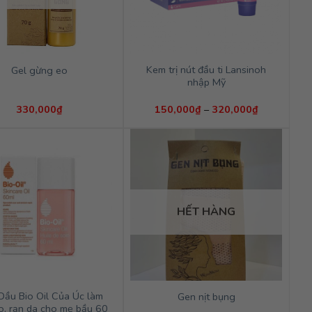
Kem trị nút đầu ti Lansinoh
Gel gừng eo
nhập Mỹ
Khoảng
330,000
₫
150,000
₫
–
320,000
₫
giá:
từ
150,000₫
đến
320,000₫
HẾT HÀNG
Dầu Bio Oil Của Úc làm
Gen nịt bụng
o, rạn da cho mẹ bầu 60