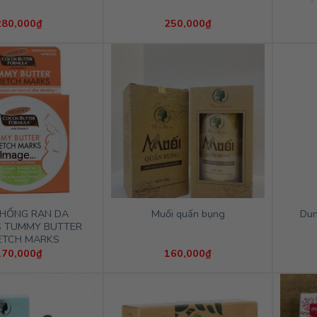
280,000
₫
250,000
₫
Image...
HỐNG RẠN DA
Dun
Muối quấn bụng
S TUMMY BUTTER
ETCH MARKS
170,000
₫
160,000
₫