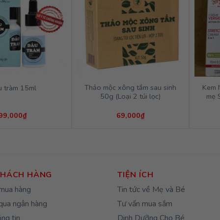
Thảo mộc xông tắm sau sinh
Kem 
u tràm 15ml
50g (Loại 2 túi lọc)
mẹ 
99,000
₫
69,000
₫
KHÁCH HÀNG
TIỆN ÍCH
mua hàng
Tin tức về Mẹ và Bé
qua ngân hàng
Tư vấn mua sắm
ng tin
Dinh Dưỡng Cho Bé