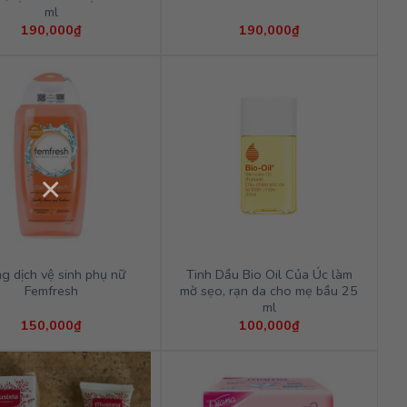
ml
190,000
₫
190,000
₫
×
g dịch vệ sinh phụ nữ
Tinh Dầu Bio Oil Của Úc làm
Femfresh
mờ sẹo, rạn da cho mẹ bầu 25
ml
150,000
₫
100,000
₫