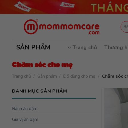
Skip
to
content
Tìm
kiếm
SẢN PHẨM
Trang chủ
Thương h
Chăm sóc cho mẹ
Trang chủ
/
Sản phẩm
/
Đồ dùng cho mẹ
/
Chăm sóc c
DANH MỤC SẢN PHẨM
Bánh ăn dặm
Gia vị ăn dặm