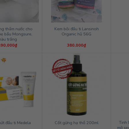
ng thấm nước cho
Kem bôi đầu ti Lansinoh
mẹ bầu Mongsure,
Organic hũ 56G
màu trắng
390,000
₫
380,000
₫
Tinh 
nứt đầu ti Medela
Cốt gừng hạ thổ 200ml
mờ sẹ