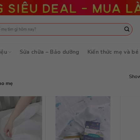
:
iệu
Sửa chữa – Bảo dưỡng
Kiến thức mẹ và bé
Show
ho mẹ