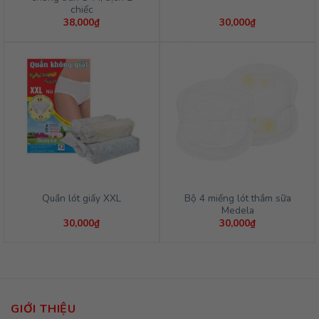
chiếc
38,000
₫
30,000
₫
Bộ 4 miếng lót thắm sữa
Quần lót giấy XXL
Medela
30,000
₫
30,000
₫
GIỚI THIỆU