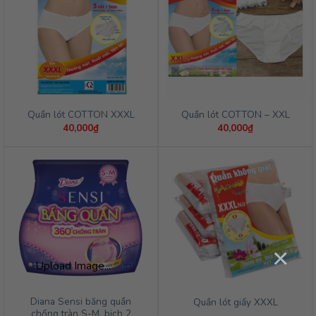
Quần lót COTTON XXXL
Quần lót COTTON – XXL
40,000
₫
40,000
₫
×
Upload Image...
Diana Sensi băng quần
Quần lót giấy XXXL
chống tràn S-M, bịch 2