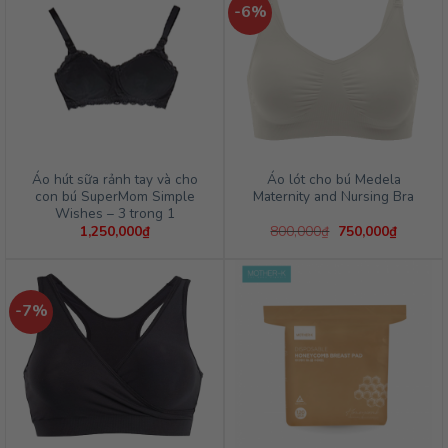
-6%
Áo hút sữa rảnh tay và cho
Áo lót cho bú Medela
con bú SuperMom Simple
Maternity and Nursing Bra
Wishes – 3 trong 1
Giá
Giá
1,250,000
₫
800,000
₫
750,000
₫
gốc
hiện
là:
tại
800,000₫.
là:
750,000
-7%