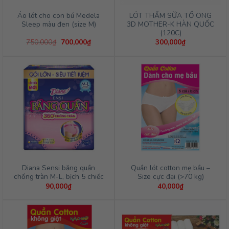
Áo lót cho con bú Medela
LÓT THẤM SỮA TỔ ONG
Sleep màu đen (size M)
3D MOTHER-K HÀN QUỐC
(120C)
Giá
Giá
750,000
₫
700,000
₫
300,000
₫
gốc
hiện
là:
tại
750,000₫.
là:
700,000₫.
Diana Sensi băng quần
Quần lót cotton mẹ bầu –
chống tràn M-L, bịch 5 chiếc
Size cực đại (>70 kg)
90,000
₫
40,000
₫