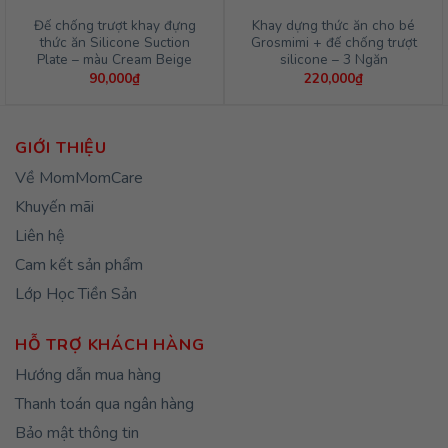
Đế chống trượt khay đựng
Khay dựng thức ăn cho bé
thức ăn Silicone Suction
Grosmimi + đế chống trượt
Plate – màu Cream Beige
silicone – 3 Ngăn
90,000
₫
220,000
₫
GIỚI THIỆU
Về MomMomCare
Khuyến mãi
Liên hệ
Cam kết sản phẩm
Lớp Học Tiền Sản
HỖ TRỢ KHÁCH HÀNG
Hướng dẫn mua hàng
Thanh toán qua ngân hàng
Bảo mật thông tin