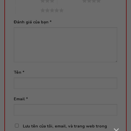
3 trên 5 sao
4 trên 5 sao
5 trên 5 sao
Đánh giá của bạn
*
Tên
*
Email
*
Lưu tên của tôi, email, và trang web trong
×