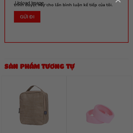
Upload Image...
trình duyệt này cho lần bình luận kế tiếp của tôi.
SẢN PHẨM TƯƠNG TỰ