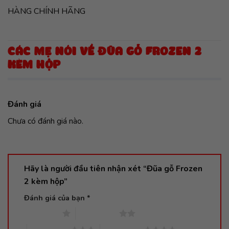
HÀNG CHÍNH HÃNG
CÁC MẸ NÓI VỀ ĐŨA GỖ FROZEN 2
KÈM HỘP
Đánh giá
Chưa có đánh giá nào.
Hãy là người đầu tiên nhận xét “Đũa gỗ Frozen
2 kèm hộp”
Đánh giá của bạn
*
1 trên 5 sao
2 trên 5 sao