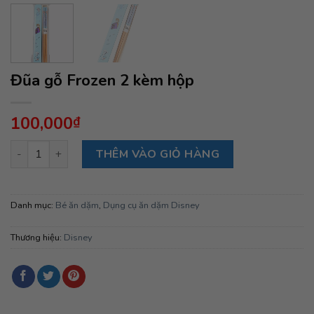
Đũa gỗ Frozen 2 kèm hộp
100,000
₫
Đũa gỗ Frozen 2 kèm hộp số lượng
THÊM VÀO GIỎ HÀNG
Danh mục:
Bé ăn dặm
,
Dụng cụ ăn dặm Disney
Thương hiệu:
Disney