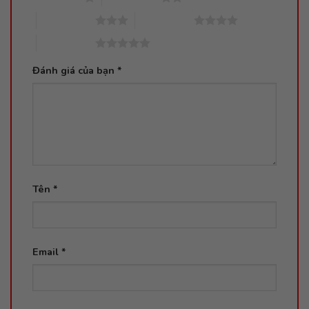
3 trên 5 sao
4 trên 5 sao
5 trên 5 sao
Đánh giá của bạn
*
Tên
*
Email
*