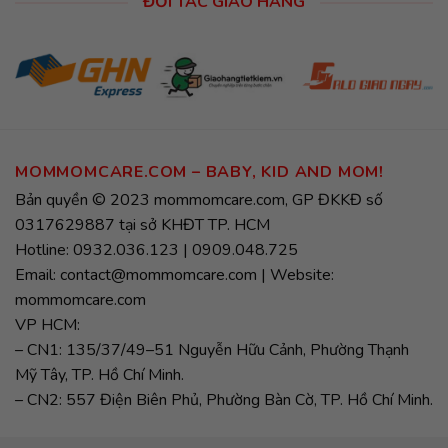
ĐỐI TÁC GIAO HÀNG
MOMMOMCARE.COM – BABY, KID AND MOM!
Bản quyền © 2023 mommomcare.com, GP ĐKKĐ số
0317629887 tại sở KHĐT TP. HCM
Hotline: 0932.036.123 | 0909.048.725
Email: contact@mommomcare.com | Website:
mommomcare.com
VP HCM:
– CN1: 135/37/49–51 Nguyễn Hữu Cảnh, Phường Thạnh
Mỹ Tây, TP. Hồ Chí Minh.
– CN2: 557 Điện Biên Phủ, Phường Bàn Cờ, TP. Hồ Chí Minh.