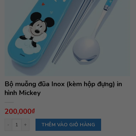
Bộ muỗng đũa Inox (kèm hộp đựng) in
hình Mickey
200,000
₫
Bộ muỗng đũa Inox (kèm hộp đựng) in hình Mickey số lượng
THÊM VÀO GIỎ HÀNG