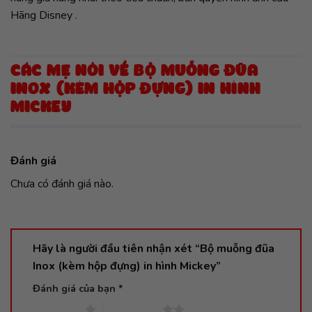
Hãng Disney .
CÁC MẸ NÓI VỀ BỘ MUỖNG ĐŨA
INOX (KÈM HỘP ĐỰNG) IN HÌNH
MICKEY
Đánh giá
Chưa có đánh giá nào.
Hãy là người đầu tiên nhận xét “Bộ muỗng đũa
Inox (kèm hộp đựng) in hình Mickey”
Đánh giá của bạn
*
1 trên 5 sao
2 trên 5 sao