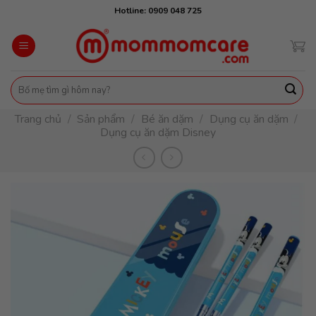
Skip
Hotline: 0909 048 725
to
content
Tìm
kiếm:
Trang chủ
/
Sản phẩm
/
Bé ăn dặm
/
Dụng cụ ăn dặm
/
Dụng cụ ăn dặm Disney