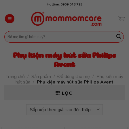
Skip
Hotline: 0909 048 725
to
content
Tìm
kiếm:
Phụ kiện máy hút sữa Philips
Avent
Trang chủ
/
Sản phẩm
/
Đồ dùng cho mẹ
/
Phụ kiện máy
hút sữa
/
Phụ kiện máy hút sữa Philips Avent
LỌC