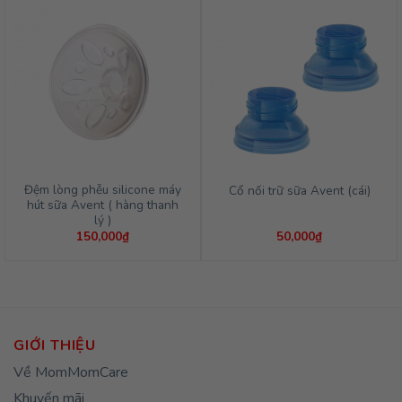
Đệm lòng phễu silicone máy
Cổ nối trữ sữa Avent (cái)
hút sữa Avent ( hàng thanh
lý )
150,000
₫
50,000
₫
GIỚI THIỆU
Về MomMomCare
Khuyến mãi