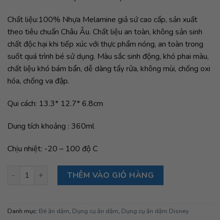
Chất liệu:100% Nhựa Melamine giả sứ cao cấp, sản xuất
theo tiêu chuẩn Châu Âu. Chất liệu an toàn, không sản sinh
chất độc hại khi tiếp xúc với thực phẩm nóng, an toàn trong
suốt quá trình bé sử dụng. Màu sắc sinh động, khó phai màu,
chất liệu khó bám bẩn, dễ dàng tẩy rửa, không mùi, chống oxi
hóa, chống va đập.
Qui cách: 13.3* 12.7* 6.8cm
Dung tích khoảng : 360ml
Chịu nhiệt: -20 – 100 độ C
Chén Melamine sâu lòng Vịt Donald số lượng
THÊM VÀO GIỎ HÀNG
Danh mục:
Bé ăn dặm
,
Dụng cụ ăn dặm
,
Dụng cụ ăn dặm Disney