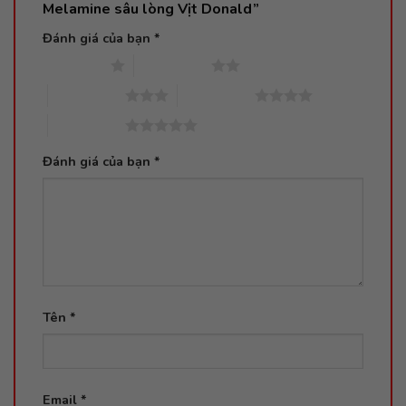
Melamine sâu lòng Vịt Donald”
Đánh giá của bạn
*
1 trên 5 sao
2 trên 5 sao
3 trên 5 sao
4 trên 5 sao
5 trên 5 sao
Đánh giá của bạn
*
Tên
*
Email
*