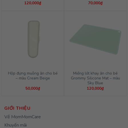
120,000
₫
70,000
₫
Hộp đựng muỗng ăn cho bé
Miếng lót khay ăn cho bé
– màu Cream Beige
Grommy Silicone Mat – màu
Sky Blue
50,000
₫
120,000
₫
GIỚI THIỆU
Về MomMomCare
Khuyến mãi