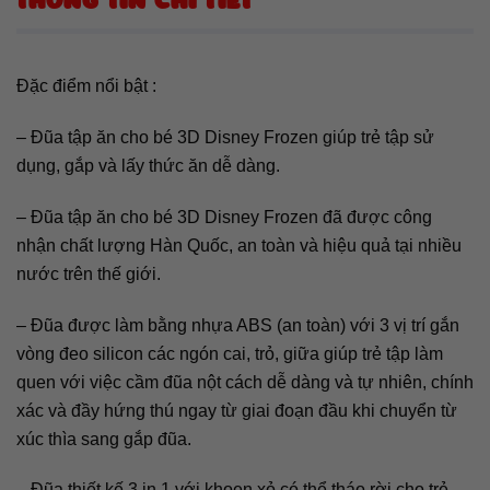
THÔNG TIN CHI TIẾT
Đặc điểm nổi bật :
– Đũa tập ăn cho bé 3D Disney Frozen giúp trẻ tập sử
dụng, gắp và lấy thức ăn dễ dàng.
– Đũa tập ăn cho bé 3D Disney Frozen đã được công
nhận chất lượng Hàn Quốc, an toàn và hiệu quả tại nhiều
nước trên thế giới.
– Đũa được làm bằng nhựa ABS (an toàn) với 3 vị trí gắn
vòng đeo silicon các ngón cai, trỏ, giữa giúp trẻ tập làm
quen với việc cầm đũa nột cách dễ dàng và tự nhiên, chính
xác và đầy hứng thú ngay từ giai đoạn đầu khi chuyển từ
xúc thìa sang gắp đũa.
– Đũa thiết kế 3 in 1 với khoen xỏ có thể tháo rời cho trẻ