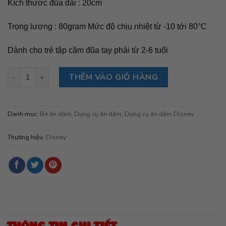
Kích thước đũa dài : 20cm
Trọng lượng : 80gram Mức độ chịu nhiệt từ -10 tới 80°C
Dành cho trẻ tập cầm đũa tay phải từ 2-6 tuổi
Đũa tập ăn cartoon 3D - Elsa ( Baby ) số lượng
THÊM VÀO GIỎ HÀNG
Danh mục:
Bé ăn dặm
,
Dụng cụ ăn dặm
,
Dụng cụ ăn dặm Disney
Thương hiệu:
Disney