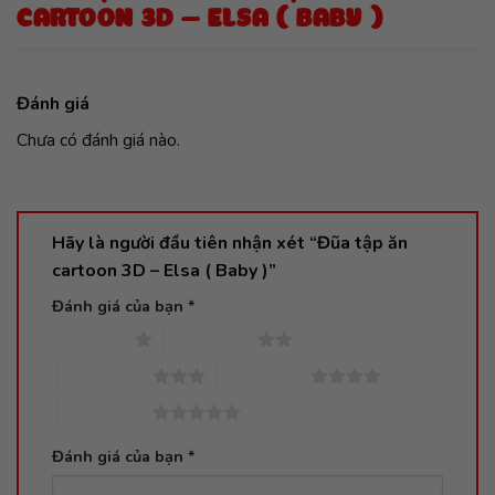
CARTOON 3D – ELSA ( BABY )
Đánh giá
Chưa có đánh giá nào.
Hãy là người đầu tiên nhận xét “Đũa tập ăn
cartoon 3D – Elsa ( Baby )”
Đánh giá của bạn
*
1 trên 5 sao
2 trên 5 sao
3 trên 5 sao
4 trên 5 sao
5 trên 5 sao
Đánh giá của bạn
*