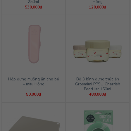
250ml
Hồng
530,000
₫
120,000
₫
Hộp đựng muỗng ăn cho bé
Bộ 3 bình đựng thức ăn
– màu Hồng
Grosmimi PPSU Cherrish
Food Jar 150ml
50,000
₫
480,000
₫