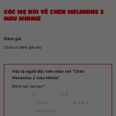
CÁC MẸ NÓI VỀ CHÉN MELAMINE 2
MÀU MINNIE
Đánh giá
Chưa có đánh giá nào.
Hãy là người đầu tiên nhận xét “Chén
Melamine 2 màu Minnie”
Đánh giá của bạn
*
1 trên 5 sao
2 trên 5 sao
3 trên 5 sao
4 trên 5 sao
5 trên 5 sao