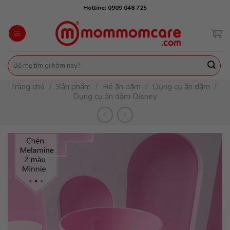
Skip
Hotline: 0909 048 725
to
content
Tìm
kiếm:
Trang chủ
/
Sản phẩm
/
Bé ăn dặm
/
Dụng cụ ăn dặm
/
Dụng cụ ăn dặm Disney