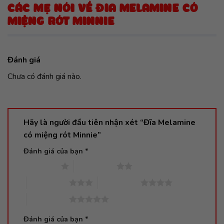
CÁC MẸ NÓI VỀ ĐĨA MELAMINE CÓ
MIỆNG RÓT MINNIE
Đánh giá
Chưa có đánh giá nào.
Hãy là người đầu tiên nhận xét “Đĩa Melamine
có miệng rót Minnie”
Đánh giá của bạn
*
1 trên 5 sao
2 trên 5 sao
3 trên 5 sao
4 trên 5 sao
5 trên 5 sao
Đánh giá của bạn
*