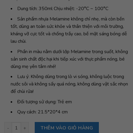
Dung tích: 350ml Chịu nhiệt: -20°C ~ 100°C
Sản phẩm nhựa Melamine không chỉ nhẹ, mà còn bền
tốt, dùng an toàn sức khỏe và thân thiện với môi trường,
kháng vỡ cực tốt và chống trầy cao, bề mặt sáng bóng dễ
lau chùi.
Phần in màu nằm dưới lớp Melamine trong suốt, không
sản sinh chất độc hại khi tiếp xúc với thực phẩm nóng, bé
dùng mẹ yên tâm nhé!
Lưu ý: Không dùng trong lò vi sóng, không luộc trong
nước sôi và không sấy quá nóng, không dùng vật sắc nhọn
để chùi rửa!
Đối tượng sử dụng: Trẻ em
Quy cách: 21.5*20*4 cm
Đĩa Melamine có miệng rót Minnie số lượng
THÊM VÀO GIỎ HÀNG