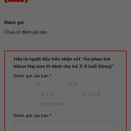
(GREY)
Đánh giá
Chưa có đánh giá nào.
Hãy là người đầu tiên nhận xét “Áo phao bơi
bbluv Naj size M dành cho bé 3-6 tuổi (Grey)”
Đánh giá của bạn
*
1 trên 5 sao
2 trên 5 sao
3 trên 5 sao
4 trên 5 sao
5 trên 5 sao
Đánh giá của bạn
*