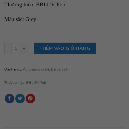
Thương hiệu: BBLUV Poti
Màu sắc: Grey
Áo phao bơi bbluv Naj size M dành cho bé 3-6 tuổi (Grey) số l
THÊM VÀO GIỎ HÀNG
Danh mục:
Áo phao cho bé
,
Bé vệ sinh
Thương hiệu:
BBLUV Poti