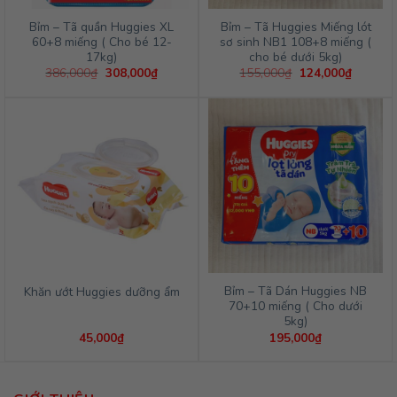
Bỉm – Tã quần Huggies XL
Bỉm – Tã Huggies Miếng lót
60+8 miếng ( Cho bé 12-
sơ sinh NB1 108+8 miếng (
17kg)
cho bé dưới 5kg)
Giá
Giá
Giá
Giá
386,000
₫
308,000
₫
155,000
₫
124,000
₫
gốc
hiện
gốc
hiện
là:
tại
là:
tại
386,000₫.
là:
155,000₫.
là:
308,000₫.
124,000
Bỉm – Tã Dán Huggies NB
Khăn ướt Huggies dưỡng ẩm
70+10 miếng ( Cho dưới
5kg)
45,000
₫
195,000
₫