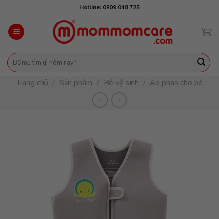
Skip
Hotline: 0909 048 725
to
content
Tìm
kiếm:
Trang chủ
/
Sản phẩm
/
Bé vệ sinh
/
Áo phao cho bé