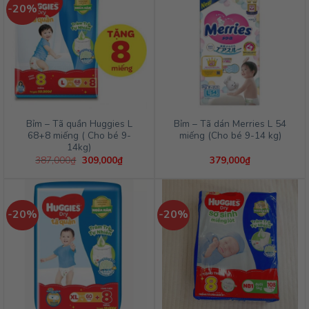
-20%
Bỉm – Tã quần Huggies L
Bỉm – Tã dán Merries L 54
68+8 miếng ( Cho bé 9-
miếng (Cho bé 9-14 kg)
14kg)
Giá
Giá
387,000
₫
309,000
₫
379,000
₫
gốc
hiện
là:
tại
387,000₫.
là:
309,000₫.
-20%
-20%