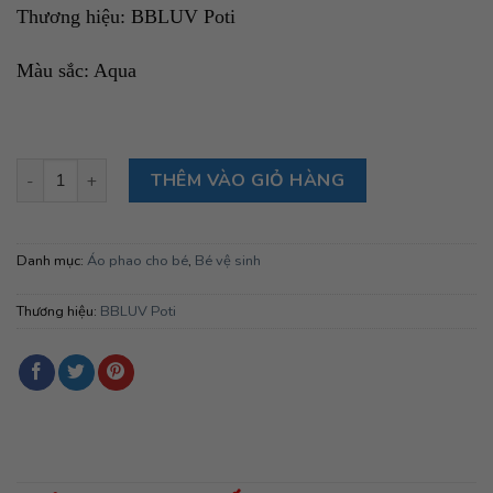
Thương hiệu: BBLUV Poti
Màu sắc: Aqua
Áo phao bơi bbluv Naj size S dành cho bé 1-3 tuổi (Aqua) số l
THÊM VÀO GIỎ HÀNG
Danh mục:
Áo phao cho bé
,
Bé vệ sinh
Thương hiệu:
BBLUV Poti