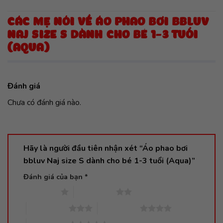
CÁC MẸ NÓI VỀ ÁO PHAO BƠI BBLUV
NAJ SIZE S DÀNH CHO BÉ 1-3 TUỔI
(AQUA)
Đánh giá
Chưa có đánh giá nào.
Hãy là người đầu tiên nhận xét “Áo phao bơi
bbluv Naj size S dành cho bé 1-3 tuổi (Aqua)”
Đánh giá của bạn
*
1 trên 5 sao
2 trên 5 sao
3 trên 5 sao
4 trên 5 sao