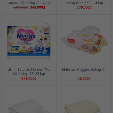
Jumbo L 56 Miếng (9-14 kg)
miếng (Cho bé 9-14 kg)
Giá
Giá
430,000
₫
344,000
₫
379,000
₫
gốc
hiện
là:
tại
430,000₫.
là:
344,000₫.
Bỉm – Tã quần Merries XXL
Khăn ướt Huggies dưỡng ẩm
26 Miếng (15-28 kg)
379,000
₫
45,000
₫