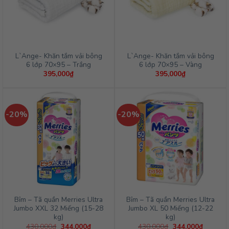
L`Ange- Khăn tắm vải bông
L`Ange- Khăn tắm vải bông
6 lớp 70×95 – Trắng
6 lớp 70×95 – Vàng
395,000
₫
395,000
₫
-20%
-20%
Bỉm – Tã quần Merries Ultra
Bỉm – Tã quần Merries Ultra
Jumbo XXL 32 Miếng (15-28
Jumbo XL 50 Miếng (12-22
kg)
kg)
Giá
Giá
Giá
Giá
430,000
₫
344,000
₫
430,000
₫
344,000
₫