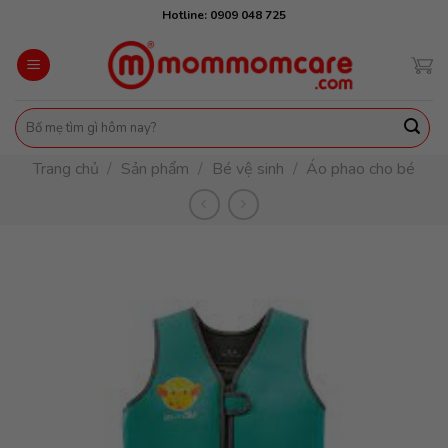
Skip
Hotline: 0909 048 725
to
content
Tìm
kiếm:
Trang chủ
/
Sản phẩm
/
Bé vệ sinh
/
Áo phao cho bé