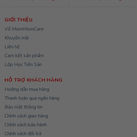
gốc
hiện
gốc
hiện
là:
tại
là:
tại
430,000₫.
là:
430,000₫.
là:
344,000₫.
344,000
GIỚI THIỆU
Về MomMomCare
Khuyến mãi
Liên hệ
Cam kết sản phẩm
Lớp Học Tiền Sản
HỖ TRỢ KHÁCH HÀNG
Hướng dẫn mua hàng
Thanh toán qua ngân hàng
Bảo mật thông tin
Chính sách giao hàng
Chính sách bảo hành
Chính sách đổi trả