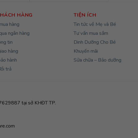
tại
,000₫.
là:
234,000₫.
KHÁCH HÀNG
TIỆN ÍCH
mua hàng
Tin tức về Mẹ và Bé
qua ngân hàng
Tư vấn mua sắm
ng tin
Dinh Dưỡng Cho Bé
giao hàng
Khuyến mãi
bảo hành
Sửa chữa – Bảo dưỡng
ổi trả
629887 tại sở KHĐT TP.
re.com