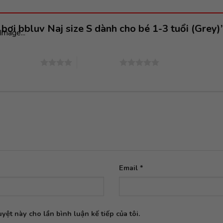
bơi bbluv Naj size S dành cho bé 1-3 tuổi (Grey)
Image...
4 trên 5 sao
5 trên 5 sao
Email
*
yệt này cho lần bình luận kế tiếp của tôi.