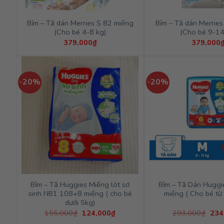
Bỉm – Tã dán Merries S 82 miếng
Bỉm – Tã dán Merries
(Cho bé 4-8 kg)
(Cho bé 9-14
379,000
₫
379,000
-20%
-20%
Bỉm – Tã Huggies Miếng lót sơ
Bỉm – Tã Dán Hugg
sinh NB1 108+8 miếng ( cho bé
miếng ( Cho bé từ
dưới 5kg)
Giá
Giá
Giá
155,000
₫
124,000
₫
293,000
₫
234
gốc
hiện
gốc