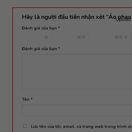
Hãy là người đầu tiên nhận xét “Áo phao 
Upload 
Đánh giá của bạn
*
1 trên 5 sao
2 trên 5 sao
3 trên 5 sao
Đánh giá của bạn
*
Tên
*
Lưu tên của tôi, email, và trang web trong trình du