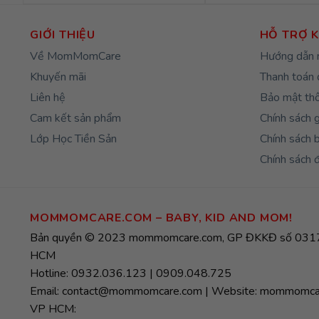
là:
tại
là:
155,000₫.
là:
293
124,000₫.
GIỚI THIỆU
HỖ TRỢ 
Về MomMomCare
Hướng dẫn 
Khuyến mãi
Thanh toán 
Liên hệ
Bảo mật thô
Cam kết sản phẩm
Chính sách 
Lớp Học Tiền Sản
Chính sách 
Chính sách đ
MOMMOMCARE.COM – BABY, KID AND MOM!
Bản quyền © 2023 mommomcare.com, GP ĐKKĐ số 0317
HCM
Hotline: 0932.036.123 | 0909.048.725
Email: contact@mommomcare.com | Website: mommomca
VP HCM: