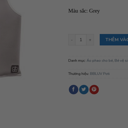
Màu sắc: Grey
Áo phao bơi bbluv Naj size S 
THÊM VÀ
Danh mục:
Áo phao cho bé
,
Bé vệ s
Thương hiệu:
BBLUV Poti