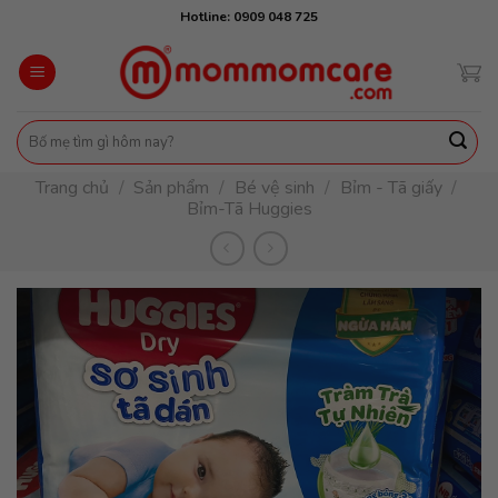
Skip
Hotline: 0909 048 725
to
content
Tìm
kiếm:
Trang chủ
/
Sản phẩm
/
Bé vệ sinh
/
Bỉm - Tã giấy
/
Bỉm-Tã Huggies