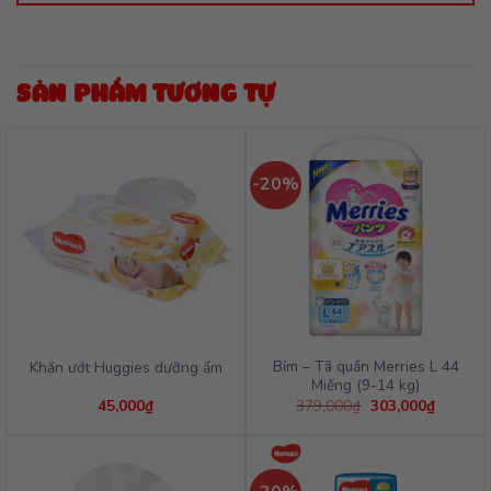
SẢN PHẨM TƯƠNG TỰ
-20%
Bỉm – Tã quần Merries L 44
Khăn ướt Huggies dưỡng ẩm
Miếng (9-14 kg)
Giá
Giá
45,000
₫
379,000
₫
303,000
₫
gốc
hiện
là:
tại
379,000₫.
là:
303,000