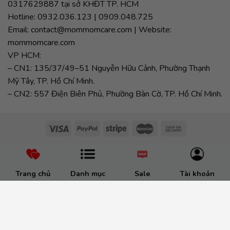
0317629887 tại sở KHĐT TP. HCM
Hotline: 0932.036.123 | 0909.048.725
Email: contact@mommomcare.com | Website:
mommomcare.com
VP HCM:
– CN1: 135/37/49–51 Nguyễn Hữu Cảnh, Phường Thạnh
Mỹ Tây, TP. Hồ Chí Minh.
– CN2: 557 Điện Biên Phủ, Phường Bàn Cờ, TP. Hồ Chí Minh.
Trang chủ
Danh mục
Sale
Tài khoản