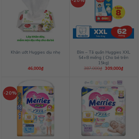
-20%
Bỉm – Tã quần Huggies XXL
Khăn ướt Huggies dịu nhẹ
54+8 miếng ( Cho bé trên
15kg)
Giá
Giá
46,000
₫
387,000
₫
309,000
₫
gốc
hiện
là:
tại
387,000₫.
là:
309,000
-20%