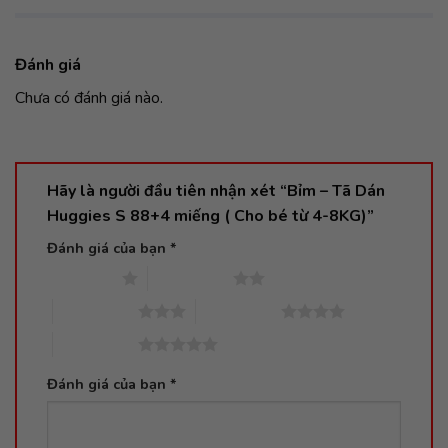
Đánh giá
Chưa có đánh giá nào.
Hãy là người đầu tiên nhận xét “Bỉm – Tã Dán
Huggies S 88+4 miếng ( Cho bé từ 4-8KG)”
Đánh giá của bạn
*
1 trên 5 sao
2 trên 5 sao
3 trên 5 sao
4 trên 5 sao
5 trên 5 sao
Đánh giá của bạn
*