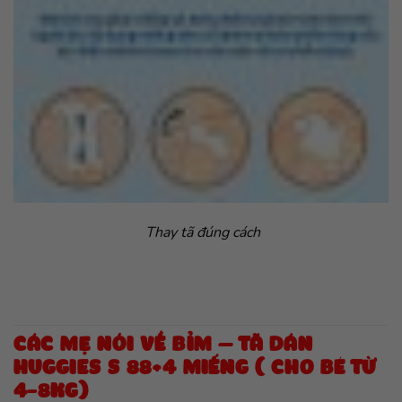
Thay tã đúng cách
CÁC MẸ NÓI VỀ BỈM – TÃ DÁN
HUGGIES S 88+4 MIẾNG ( CHO BÉ TỪ
4-8KG)