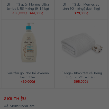
Bỉm – Tã quần Merries Ultra
Bỉm – Tã dán Merries sơ
Jumbo L 56 Miếng (9-14 kg)
sinh 90 miếng( dưới 5kg)
Giá
Giá
430,000
₫
344,000
₫
379,000
₫
gốc
hiện
là:
tại
430,000₫.
là:
344,000₫.
Sữa tắm gội cho bé Aveeno
L`Ange- Khăn tắm vải bông
loại 532ml
6 lớp 70×95 – Trắng
450,000
₫
395,000
₫
GIỚI THIỆU
Về MomMomCare