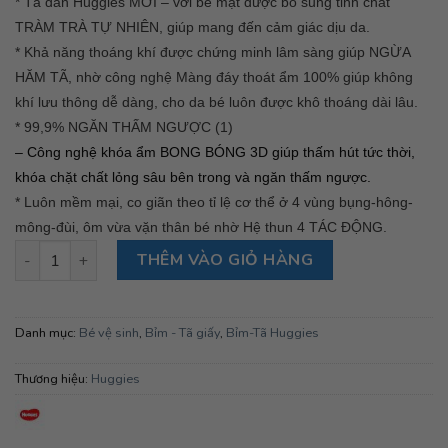
* Tã dán Huggies MỚI – với bề mặt được bổ sung tinh chất 
TRÀM TRÀ TỰ NHIÊN, giúp mang đến cảm giác dịu da. 
* Khả năng thoáng khí được chứng minh lâm sàng giúp NGỪA 
HĂM TÃ, nhờ công nghệ Màng đáy thoát ẩm 100% giúp không 
khí lưu thông dễ dàng, cho da bé luôn được khô thoáng dài lâu.
* 99,9% NGĂN THẤM NGƯỢC (1) 
– Công nghệ khóa ẩm BONG BÓNG 3D giúp thấm hút tức thời,
khóa chặt chất lỏng sâu bên trong và ngăn thấm ngược.
* Luôn mềm mại, co giãn theo tỉ lệ cơ thể ở 4 vùng bụng-hông-
mông-đùi, ôm vừa vặn thân bé nhờ Hệ thun 4 TÁC ĐỘNG.
Bỉm - Tã Dán Huggies S 88+4 miếng ( Cho bé từ 4-8KG) số lượ
THÊM VÀO GIỎ HÀNG
Danh mục:
Bé vệ sinh
,
Bỉm - Tã giấy
,
Bỉm-Tã Huggies
Thương hiệu:
Huggies