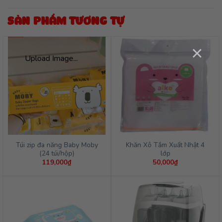
SẢN PHẨM TƯƠNG TỰ
×
Upload Image...
Túi zip đa năng Baby Moby
Khăn Xô Tắm Xuất Nhật 4
(24 túi/hộp)
lớp
119,000
₫
50,000
₫