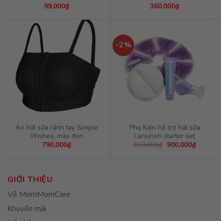
99,000
₫
360,000
₫
-2%
Áo hút sữa rãnh tay Simple
Phụ Kiện hỗ trợ hút sữa
Wishes, màu đen
Lansinoh starter set
Giá
Giá
790,000
₫
920,000
₫
900,000
₫
gốc
hiện
là:
tại
920,000₫.
là:
900,000
GIỚI THIỆU
Về MomMomCare
Khuyến mãi