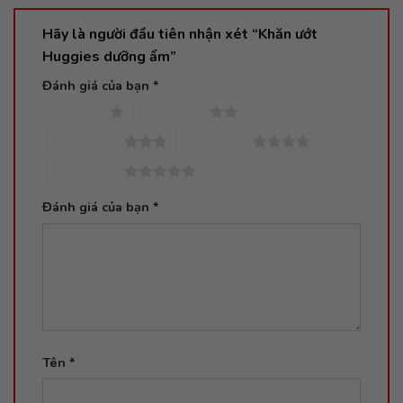
Hãy là người đầu tiên nhận xét “Khăn ướt
Huggies dưỡng ẩm”
Đánh giá của bạn
*
1 trên 5 sao
2 trên 5 sao
3 trên 5 sao
4 trên 5 sao
5 trên 5 sao
Đánh giá của bạn
*
Tên
*