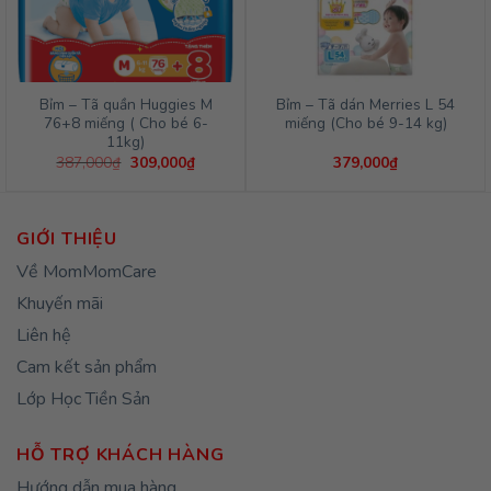
Bỉm – Tã quần Huggies M
Bỉm – Tã dán Merries L 54
76+8 miếng ( Cho bé 6-
miếng (Cho bé 9-14 kg)
11kg)
Giá
Giá
387,000
₫
309,000
₫
379,000
₫
gốc
hiện
là:
tại
387,000₫.
là:
309,000₫.
GIỚI THIỆU
Về MomMomCare
Khuyến mãi
Liên hệ
Cam kết sản phẩm
Lớp Học Tiền Sản
HỖ TRỢ KHÁCH HÀNG
Hướng dẫn mua hàng