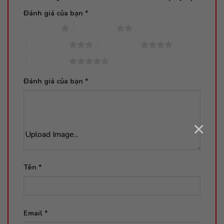
Đánh giá của bạn
*
1 trên 5 sao
2 trên 5 sao
3 trên 5 sao
4 trên 5 sao
5 trên 5 sao
Đánh giá của bạn
*
×
Upload Image...
Tên
*
Email
*