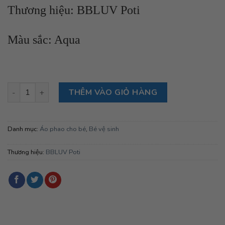
Thương hiệu: BBLUV Poti
Màu sắc: Aqua
Áo phao bơi bbluv Naj size M dành cho bé 3-6 tuổi (Aqua) số 
THÊM VÀO GIỎ HÀNG
Danh mục:
Áo phao cho bé
,
Bé vệ sinh
Thương hiệu:
BBLUV Poti