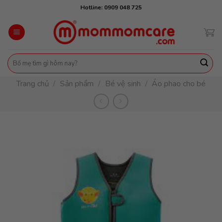
Skip
Hotline: 0909 048 725
to
content
Tìm
kiếm:
Trang chủ
/
Sản phẩm
/
Bé vệ sinh
/
Áo phao cho bé