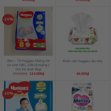
-20%
Bỉm – Tã Huggies Miếng lót
Khăn ướt Huggies dịu nhẹ
sơ sinh NB1 108+8 miếng (
cho bé dưới 5kg)
Giá
Giá
155,000
₫
124,000
₫
46,000
₫
gốc
hiện
là:
tại
155,000₫.
là:
124,000₫.
-20%