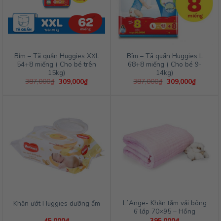
Bỉm – Tã quần Huggies XXL
Bỉm – Tã quần Huggies L
54+8 miếng ( Cho bé trên
68+8 miếng ( Cho bé 9-
15kg)
14kg)
Giá
Giá
Giá
Giá
387,000
₫
309,000
₫
387,000
₫
309,000
₫
gốc
hiện
gốc
hiện
là:
tại
là:
tại
387,000₫.
là:
387,000₫.
là:
309,000₫.
309,000
L`Ange- Khăn tắm vải bông
Khăn ướt Huggies dưỡng ẩm
6 lớp 70×95 – Hồng
45,000
₫
395,000
₫