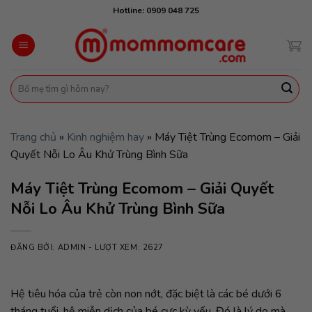
Skip
Hotline: 0909 048 725
to
content
Tìm
kiếm:
Trang chủ
»
Kinh nghiệm hay
»
Máy Tiệt Trùng Ecomom – Giải
Quyết Nỗi Lo Âu Khử Trùng Bình Sữa
Máy Tiệt Trùng Ecomom – Giải Quyết
Nỗi Lo Âu Khử Trùng Bình Sữa
ĐĂNG BỞI:
ADMIN
- LƯỢT XEM: 2627
Hệ tiêu hóa của trẻ còn non nớt, đặc biệt là các bé dưới 6
tháng tuổi, hệ miễn dịch của bé cực kỳ yếu. Đó là lý do mà