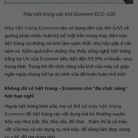
Máy tiệt trùng sấy khô Ecomom ECO-100
Máy tiệt trùng Ecomom
này sử dụng đèn cực tím (UV) và
gương phản chiếu toàn bộ bề mặt bên trong máy đảm bảo
tiệt trùng cả những nơi khó làm sạch nhất, như nếp gấp ở các
núm vú. Kiểm quả kiểm chứng cho thấy, công nghệ tiệt trùng
bằng tia UV của Ecomom tiêu diệt đến 99,9% vi khuẩn, virus
trong bình. Trong khi đó chức năng sấy khô của máy sẽ giúp
ngăn ngừa chúng trở lại do bình sữa đã hoàn toàn khô kiệt.
Không chỉ có tiệt trùng – Ecomom còn “đa chức
năng”
hơn bạn nghĩ
Ngoài tiệt trùng bình sữa, mẹ có thể sử
máy tiệt trùng
Ecomom
để tiệt trùng các vật dụng mà bé thường xuyên
tiếp xúc như: bát, đĩa, thìa, dĩa, đồ chơi… thậm chí là cả máy
vắt sữa hay cả các dụng cụ nhà bếp, đồ dùng làm đẹp, dụng
cụ y tế, đồ gia dụng nhỏ.