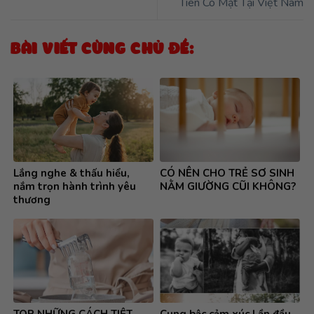
Tiên Có Mặt Tại Việt Nam
BÀI VIẾT CÙNG CHỦ ĐỀ:
Lắng nghe & thấu hiểu,
CÓ NÊN CHO TRẺ SƠ SINH
nắm trọn hành trình yêu
NẰM GIƯỜNG CŨI KHÔNG?
thương
TOP NHỮNG CÁCH TIỆT
Cung bậc cảm xúc Lần đầu