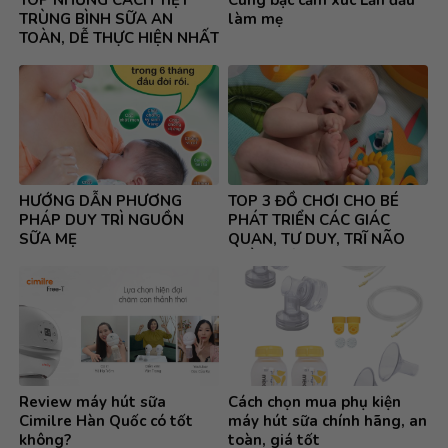
TRÙNG BÌNH SỮA AN
làm mẹ
TOÀN, DỄ THỰC HIỆN NHẤT
HƯỚNG DẪN PHƯƠNG
TOP 3 ĐỒ CHƠI CHO BÉ
PHÁP DUY TRÌ NGUỒN
PHÁT TRIỂN CÁC GIÁC
SỮA MẸ
QUAN, TƯ DUY, TRĨ NÃO
TOÀN DIỆN
Review máy hút sữa
Cách chọn mua phụ kiện
Cimilre Hàn Quốc có tốt
máy hút sữa chính hãng, an
không?
toàn, giá tốt