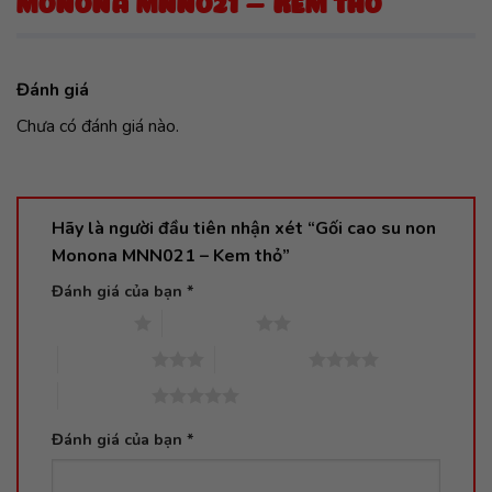
MONONA MNN021 – KEM THỎ
Đánh giá
Chưa có đánh giá nào.
Hãy là người đầu tiên nhận xét “Gối cao su non
Monona MNN021 – Kem thỏ”
Đánh giá của bạn
*
1 trên 5 sao
2 trên 5 sao
3 trên 5 sao
4 trên 5 sao
5 trên 5 sao
Đánh giá của bạn
*