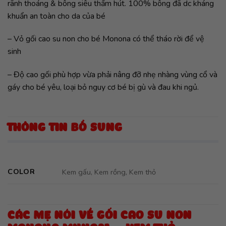
rãnh thoáng & bông siêu thấm hút. 100% bông đã dc kháng
khuẩn an toàn cho da của bé
– Vỏ gối cao su non cho bé Monona có thể tháo rời để vệ
sinh
– Độ cao gối phù hợp vừa phải nâng đỡ nhẹ nhàng vùng cổ và
gáy cho bé yêu, loại bỏ nguy cơ bé bị gù và đau khi ngủ.
THÔNG TIN BỔ SUNG
COLOR
Kem gấu, Kem rồng, Kem thỏ
CÁC MẸ NÓI VỀ GỐI CAO SU NON