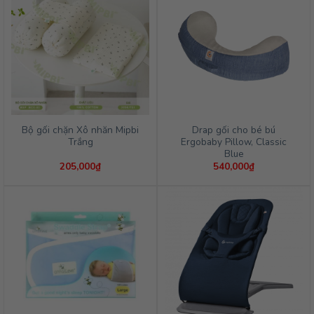
Bộ gối chặn Xô nhăn Mipbi
Drap gối cho bé bú
Trắng
Ergobaby Pillow, Classic
Blue
205,000
₫
540,000
₫