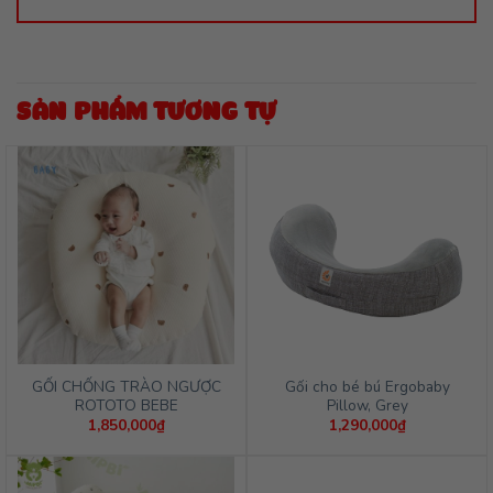
SẢN PHẨM TƯƠNG TỰ
GỐI CHỐNG TRÀO NGƯỢC
Gối cho bé bú Ergobaby
ROTOTO BEBE
Pillow, Grey
1,850,000
₫
1,290,000
₫