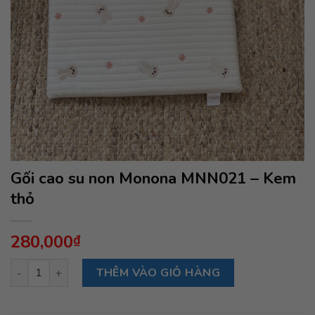
Gối cao su non Monona MNN021 – Kem
thỏ
280,000
₫
Gối cao su non Monona MNN021 - Kem thỏ số lượng
THÊM VÀO GIỎ HÀNG