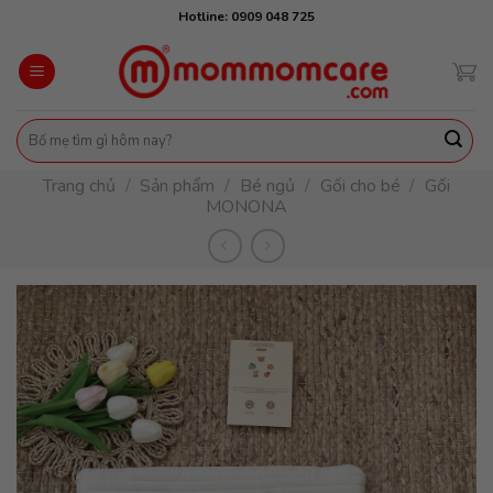
Skip
Hotline: 0909 048 725
to
content
Tìm
kiếm:
Trang chủ
/
Sản phẩm
/
Bé ngủ
/
Gối cho bé
/
Gối
MONONA