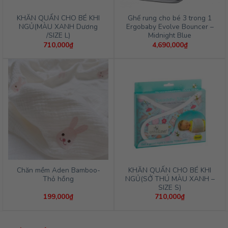
KHĂN QUẤN CHO BÉ KHI
Ghế rung cho bé 3 trong 1
NGỦ(MÀU XANH Dương
Ergobaby Evolve Bouncer –
/SIZE L)
Midnight Blue
710,000
₫
4,690,000
₫
Chăn mềm Aden Bamboo-
KHĂN QUẤN CHO BÉ KHI
Thỏ hồng
NGỦ(SỞ THÚ MÀU XANH –
SIZE S)
199,000
₫
710,000
₫