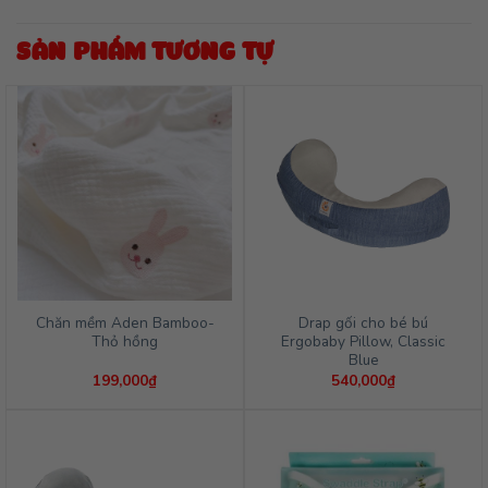
SẢN PHẨM TƯƠNG TỰ
Chăn mềm Aden Bamboo-
Drap gối cho bé bú
Thỏ hồng
Ergobaby Pillow, Classic
Blue
199,000
₫
540,000
₫