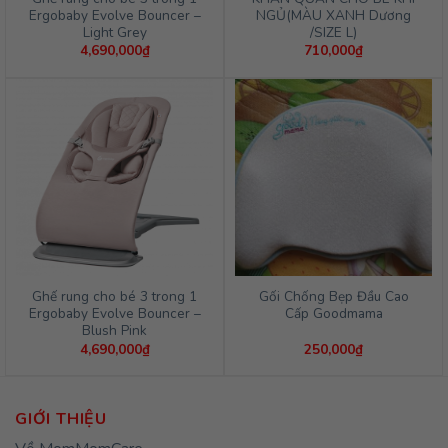
Ergobaby Evolve Bouncer –
NGỦ(MÀU XANH Dương
Light Grey
/SIZE L)
4,690,000
₫
710,000
₫
Ghế rung cho bé 3 trong 1
Gối Chống Bẹp Đầu Cao
Ergobaby Evolve Bouncer –
Cấp Goodmama
Blush Pink
4,690,000
₫
250,000
₫
GIỚI THIỆU