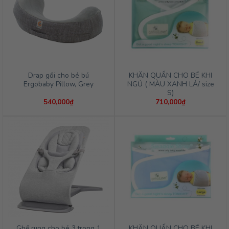
Drap gối cho bé bú
KHĂN QUẤN CHO BÉ KHI
Ergobaby Pillow, Grey
NGỦ ( MÀU XANH LÁ/ size
S)
540,000
₫
710,000
₫
Ghế rung cho bé 3 trong 1
KHĂN QUẤN CHO BÉ KHI