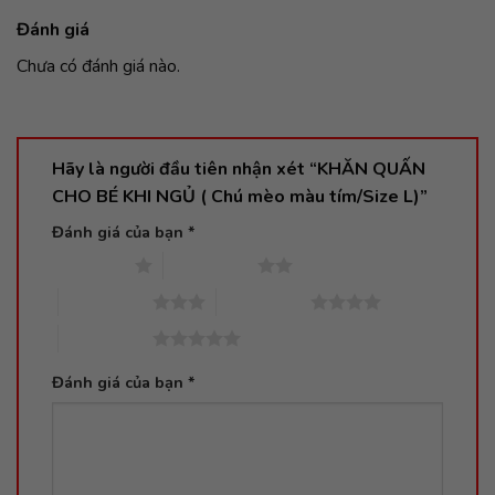
Đánh giá
Chưa có đánh giá nào.
Hãy là người đầu tiên nhận xét “KHĂN QUẤN
CHO BÉ KHI NGỦ ( Chú mèo màu tím/Size L)”
Đánh giá của bạn
*
1 trên 5 sao
2 trên 5 sao
3 trên 5 sao
4 trên 5 sao
5 trên 5 sao
Đánh giá của bạn
*