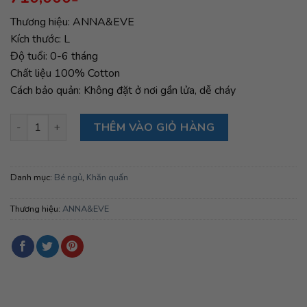
Thương hiệu: ANNA&EVE
Kích thước: L
Độ tuổi: 0-6 tháng
Chất liệu 100% Cotton
Cách bảo quản: Không đặt ở nơi gần lửa, dễ cháy
KHĂN QUẤN CHO BÉ KHI NGỦ ( Chú mèo màu tím/Size L) số l
THÊM VÀO GIỎ HÀNG
Danh mục:
Bé ngủ
,
Khăn quấn
Thương hiệu:
ANNA&EVE