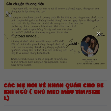
×
Upload Image...
CÁC MẸ NÓI VỀ KHĂN QUẤN CHO BÉ
KHI NGỦ ( CHÚ MÈO MÀU TÍM/SIZE
L)