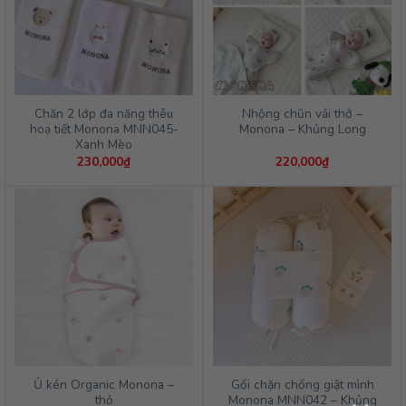
Chăn 2 lớp đa năng thêu
Nhộng chũn vải thở –
hoạ tiết Monona MNN045-
Monona – Khủng Long
Xanh Mèo
230,000
₫
220,000
₫
Ủ kén Organic Monona –
Gối chặn chống giật mình
thỏ
Monona MNN042 – Khủng