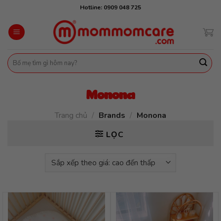
Skip
Hotline: 0909 048 725
to
content
Tìm
kiếm:
Monona
Trang chủ
/
Brands
/
Monona
LỌC