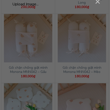
×
Long
Upload Image...
200,000
₫
180,000
₫
Gối chặn chống giật mình
Gối chặn chống giật mình
Monona MNN042 – Gấu
Monona MNN042 – Mèo
180,000
₫
180,000
₫