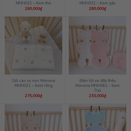
MNN021 – Kem thỏ
MNN021 – Kem gấu
280,000
₫
280,000
₫
Gối cao su non Monona
Đệm lót xe đẩy thêu
MNN021 – Kem rồng
Monona MNN061 – Kem
Thỏ
275,000
₫
230,000
₫