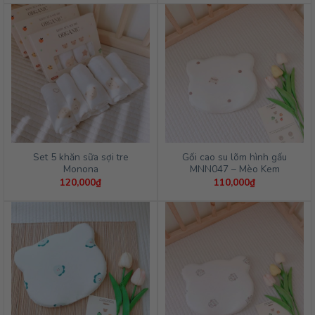
Set 5 khăn sữa sợi tre
Gối cao su lõm hình gấu
Monona
MNN047 – Mèo Kem
120,000
₫
110,000
₫