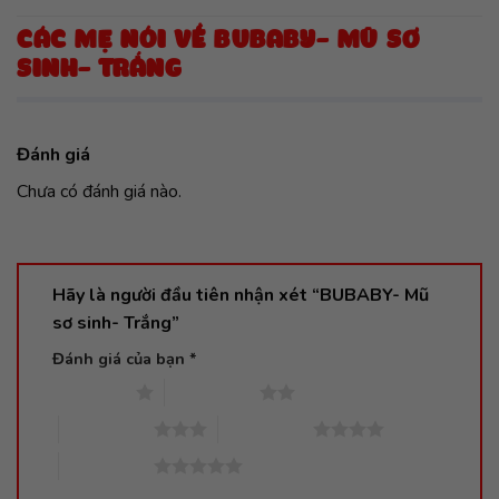
CÁC MẸ NÓI VỀ BUBABY- MŨ SƠ
SINH- TRẮNG
Đánh giá
Chưa có đánh giá nào.
Hãy là người đầu tiên nhận xét “BUBABY- Mũ
sơ sinh- Trắng”
Đánh giá của bạn
*
1 trên 5 sao
2 trên 5 sao
3 trên 5 sao
4 trên 5 sao
5 trên 5 sao