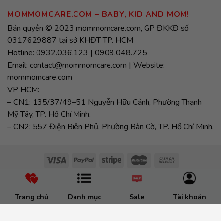
MOMMOMCARE.COM – BABY, KID AND MOM!
Bản quyền © 2023 mommomcare.com, GP ĐKKĐ số
0317629887 tại sở KHĐT TP. HCM
Hotline: 0932.036.123 | 0909.048.725
Email: contact@mommomcare.com | Website:
mommomcare.com
VP HCM:
– CN1: 135/37/49–51 Nguyễn Hữu Cảnh, Phường Thạnh
Mỹ Tây, TP. Hồ Chí Minh.
– CN2: 557 Điện Biên Phủ, Phường Bàn Cờ, TP. Hồ Chí Minh.
Trang chủ
Danh mục
Sale
Tài khoản