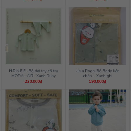
H.R.N.E.E- Bộ dài tay cổ trụ
Uala Rogo-Bộ Body liền
MODAL AIR- Xanh Ruby
chân – Xanh ghi
220,000
₫
190,000
₫