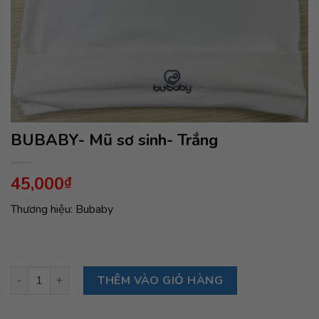
BUBABY- Mũ sơ sinh- Trắng
45,000
₫
Thương hiệu: Bubaby
BUBABY- Mũ sơ sinh- Trắng số lượng
THÊM VÀO GIỎ HÀNG