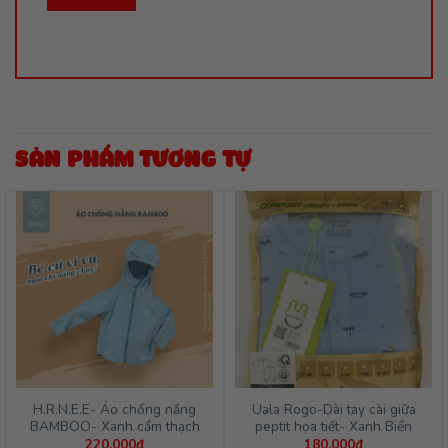
SẢN PHẨM TƯƠNG TỰ
H.R.N.E.E- Áo chống nắng
Uala Rogo-Dài tay cài giữa
BAMBOO- Xanh cẩm thạch
peptit họa tiết- Xanh Biển
220,000
₫
180,000
₫