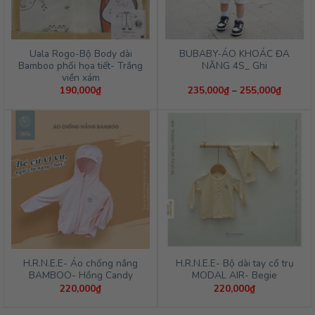
Uala Rogo-Bộ Body dài
BUBABY-ÁO KHOÁC ĐA
Bamboo phối họa tiết- Trắng
NĂNG 4S_ Ghi
viền xám
Khoảng
190,000
₫
235,000
₫
–
255,000
₫
giá:
từ
235,00
đến
255,00
H.R.N.E.E- Áo chống nắng
H.R.N.E.E- Bộ dài tay cổ trụ
BAMBOO- Hồng Candy
MODAL AIR- Begie
220,000
₫
220,000
₫