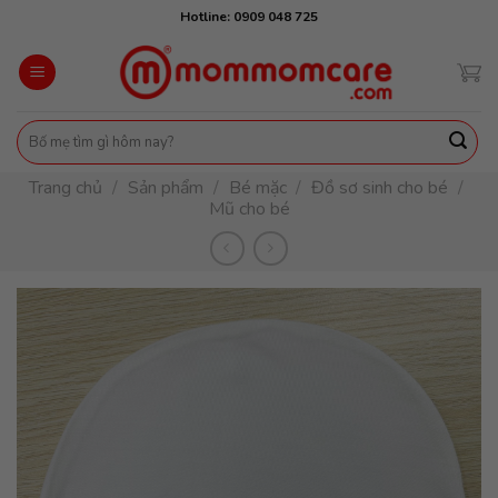
Skip
Hotline: 0909 048 725
to
content
Tìm
kiếm:
Trang chủ
/
Sản phẩm
/
Bé mặc
/
Đồ sơ sinh cho bé
/
Mũ cho bé