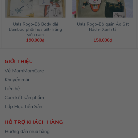
Uala Rogo-Bộ Body dài
Uala Rogo-Bộ quần Áo Sát
Bamboo phối họa tiết-Trắng
Nách- Xanh lá
viền cam
190,000
₫
150,000
₫
GIỚI THIỆU
Về MomMomCare
Khuyến mãi
Liên hệ
Cam kết sản phẩm
Lớp Học Tiền Sản
HỖ TRỢ KHÁCH HÀNG
Hướng dẫn mua hàng