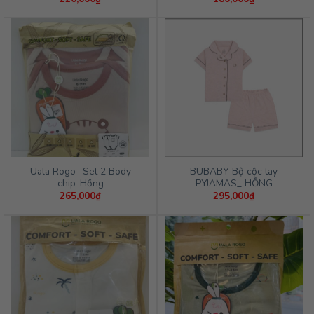
Uala Rogo- Set 2 Body
BUBABY-Bộ cộc tay
chip-Hồng
PYJAMAS_ HỒNG
265,000
₫
295,000
₫