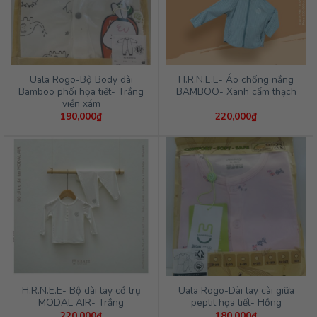
Uala Rogo-Bộ Body dài
H.R.N.E.E- Áo chống nắng
Bamboo phối họa tiết- Trắng
BAMBOO- Xanh cẩm thạch
viền xám
190,000
₫
220,000
₫
H.R.N.E.E- Bộ dài tay cổ trụ
Uala Rogo-Dài tay cài giữa
MODAL AIR- Trắng
peptit họa tiết- Hồng
220,000
₫
180,000
₫