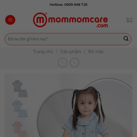
Skip
Hotline: 0909 048 725
to
content
Tìm
kiếm:
Trang chủ
/
Sản phẩm
/
Bé mặc