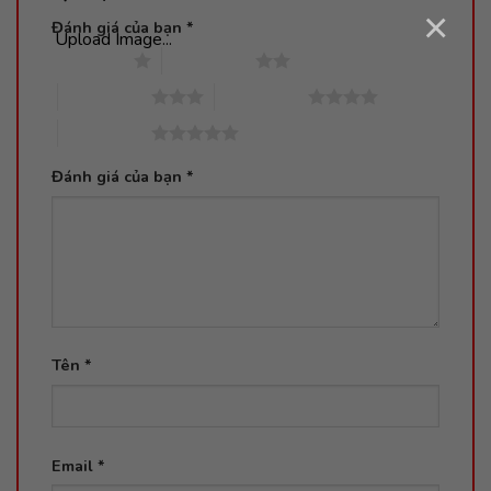
×
Đánh giá của bạn
*
Upload Image...
1 trên 5 sao
2 trên 5 sao
3 trên 5 sao
4 trên 5 sao
5 trên 5 sao
Đánh giá của bạn
*
Tên
*
Email
*