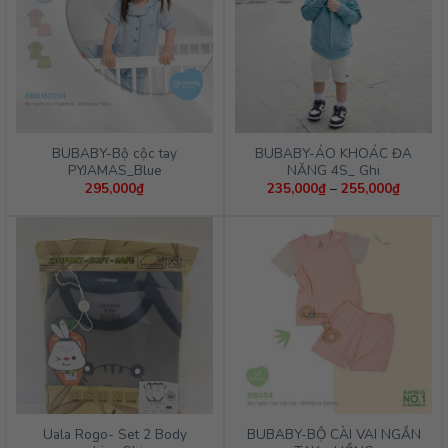
BUBABY-Bộ cộc tay
BUBABY-ÁO KHOÁC ĐA
PYJAMAS_Blue
NĂNG 4S_ Ghi
Khoảng
295,000
₫
235,000
₫
–
255,000
₫
giá:
từ
235,00
đến
255,00
Uala Rogo- Set 2 Body
BUBABY-BỘ CÀI VAI NGẮN