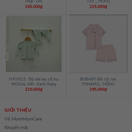
chip- Ghi
TAY _ HỒNG
265,000
₫
225,000
₫
H.R.N.E.E- Bộ dài tay cổ trụ
BUBABY-Bộ cộc tay
MODAL AIR- Xanh Ruby
PYJAMAS_ HỒNG
220,000
₫
295,000
₫
GIỚI THIỆU
Về MomMomCare
Khuyến mãi