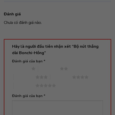
Đánh giá
Chưa có đánh giá nào.
Hãy là người đầu tiên nhận xét “Bộ nút thẳng
dài Bonchi-Hồng”
Đánh giá của bạn
*
1 trên 5 sao
2 trên 5 sao
3 trên 5 sao
4 trên 5 sao
5 trên 5 sao
Đánh giá của bạn
*