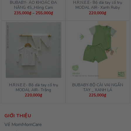
BUBABY- ÁO KHOÁC ĐA
H.R.N.E.E- Bộ dài tay cổ trụ
NĂNG 4S_Hồng Cam
MODAL AIR- Xanh Ruby
Khoảng
235,000
₫
–
255,000
₫
220,000
₫
giá:
từ
235,000₫
đến
255,000₫
H.R.N.E.E- Bộ dài tay cổ trụ
BUBABY-BỘ CÀI VAI NGẮN
MODAL AIR- Trắng
TAY _ XANH LÁ
220,000
₫
225,000
₫
GIỚI THIỆU
Về MomMomCare