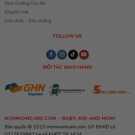
Dinh Dưỡng Cho Bé
Khuyến mãi
Sửa chữa – Bảo dưỡng
FOLLOW US
ĐỐI TÁC GIAO HÀNG
MOMMOMCARE.COM – BABY, KID AND MOM!
Bản quyền © 2023 mommomcare.com, GP ĐKKĐ số
0317629887 tại sở KHĐT TP. HCM