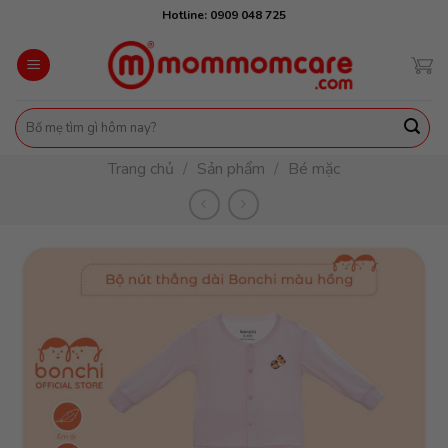
Skip
Hotline: 0909 048 725
to
content
Tìm
kiếm:
Trang chủ
/
Sản phẩm
/
Bé mặc