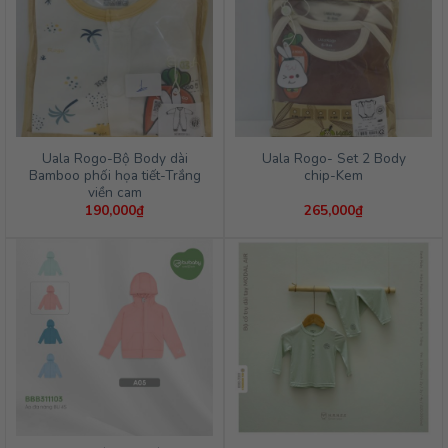
Uala Rogo-Bộ Body dài
Uala Rogo- Set 2 Body
Bamboo phối họa tiết-Trắng
chip-Kem
viền cam
190,000
₫
265,000
₫