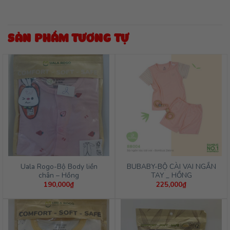
SẢN PHẨM TƯƠNG TỰ
Uala Rogo-Bộ Body liền
BUBABY-BỘ CÀI VAI NGẮN
chân – Hồng
TAY _ HỒNG
190,000
₫
225,000
₫