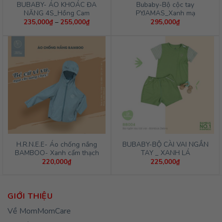
BUBABY- ÁO KHOÁC ĐA
Bubaby-Bộ cộc tay
NĂNG 4S_Hồng Cam
PYJAMAS_Xanh mạ
Khoảng
235,000
₫
–
255,000
₫
295,000
₫
giá:
từ
235,000₫
đến
255,000₫
H.R.N.E.E- Áo chống nắng
BUBABY-BỘ CÀI VAI NGẮN
BAMBOO- Xanh cẩm thạch
TAY _ XANH LÁ
220,000
₫
225,000
₫
GIỚI THIỆU
Về MomMomCare