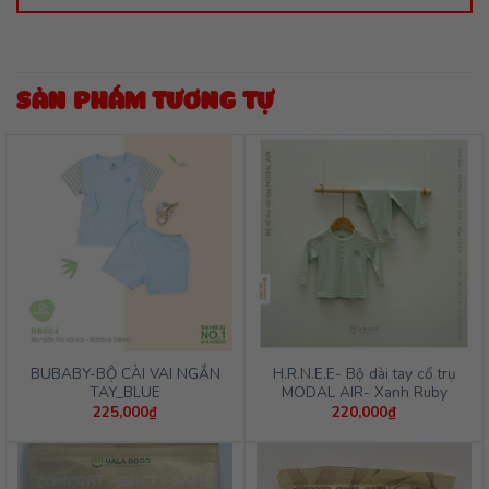
SẢN PHẨM TƯƠNG TỰ
BUBABY-BỘ CÀI VAI NGẮN
H.R.N.E.E- Bộ dài tay cổ trụ
TAY_BLUE
MODAL AIR- Xanh Ruby
225,000
₫
220,000
₫