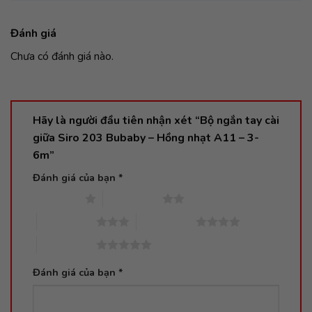
Đánh giá
Chưa có đánh giá nào.
Hãy là người đầu tiên nhận xét “Bộ ngắn tay cài
giữa Siro 203 Bubaby – Hồng nhạt A11 – 3-
6m”
Đánh giá của bạn
*
1 trên 5 sao
2 trên 5 sao
3 trên 5 sao
4 trên 5 sao
5 trên 5 sao
Đánh giá của bạn
*