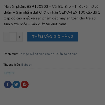
Mã sản phẩm: BSR130203 – Vải BU Siro – Thiết kế mở cổ
chồm – Sản phẩm đạt Chứng nhận OEKO-TEX 100 cấp độ 1
(cấp độ cao nhất về sản phẩm dệt may an toàn cho trẻ sơ
sinh & trẻ nhỏ) – Sản xuất tại Việt Nam.
Bộ ngắn tay cài giữa Siro 203 Bubaby - Hồng nhạt A11 - 3-6m
THÊM VÀO GIỎ HÀNG
Danh mục:
Bé mặc
,
Đồ sơ sinh cho bé
,
Quần áo sơ sinh
Thương hiệu:
Bubaby