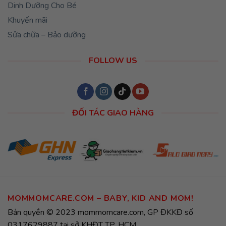
Dinh Dưỡng Cho Bé
Khuyến mãi
Sửa chữa – Bảo dưỡng
FOLLOW US
ĐỐI TÁC GIAO HÀNG
MOMMOMCARE.COM – BABY, KID AND MOM!
Bản quyền © 2023 mommomcare.com, GP ĐKKĐ số
0317629887 tại sở KHĐT TP. HCM