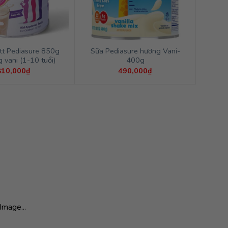
tt Pediasure 850g
Sữa Pediasure hương Vani-
 vani (1-10 tuổi)
400g
810,000
₫
490,000
₫
Image...