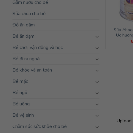
Gặm nướu cho bé
Sữa chua cho bé
Đồ ăn dặm
Sữa Abbo
Úc hương
Bé ăn dặm
Bé chơi, vận động và học
Bé đi ra ngoài
Bé khỏe và an toàn
Bé mặc
Bé ngủ
Bé uống
Bé vệ sinh
Upload 
Chăm sóc sức khỏe cho bé