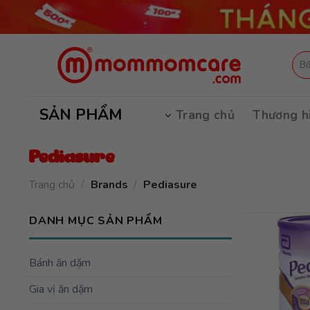
Skip
to
content
Tìm
kiếm
SẢN PHẨM
Trang chủ
Thương h
Pediasure
Trang chủ
/
Brands
/
Pediasure
DANH MỤC SẢN PHẨM
Bánh ăn dặm
Gia vị ăn dặm