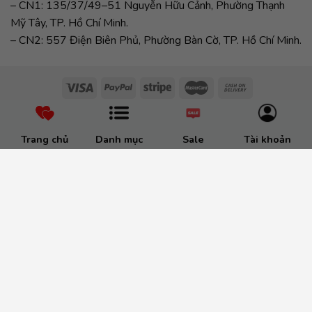
– CN1: 135/37/49–51 Nguyễn Hữu Cảnh, Phường Thạnh
Mỹ Tây, TP. Hồ Chí Minh.
– CN2: 557 Điện Biên Phủ, Phường Bàn Cờ, TP. Hồ Chí Minh.
Trang chủ
Danh mục
Sale
Tài khoản