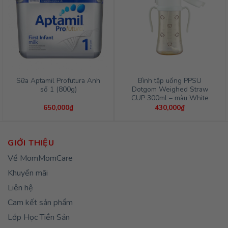
Sữa Aptamil Profutura Anh
Bình tập uống PPSU
số 1 (800g)
Dotgom Weighed Straw
CUP 300ml – màu White
650,000
₫
430,000
₫
GIỚI THIỆU
Về MomMomCare
Khuyến mãi
Liên hệ
Cam kết sản phẩm
Lớp Học Tiền Sản