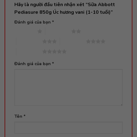
Hãy là người đầu tiên nhận xét “Sữa Abbott
Pediasure 850g Úc hương vani (1-10 tuổi)”
Đánh giá của bạn
*
1 trên 5 sao
2 trên 5 sao
3 trên 5 sao
4 trên 5 sao
5 trên 5 sao
Đánh giá của bạn
*
Tên
*