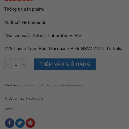
Thông tin sản phẩm:
Xuất xứ: Netherlands
Nhà sản xuất: Abbott Laboratories B.V
229 Lanne Cove Rad, Macquarie Park NSW 2133, Ustralia
Sữa Abbott Pediasure 850g Úc hương vani (1-10 tuổi) số lượng
THÊM VÀO GIỎ HÀNG
Danh mục:
Bé uống
,
Sữa cho bé
,
Sữa Pediasure
Thương hiệu:
Pediasure