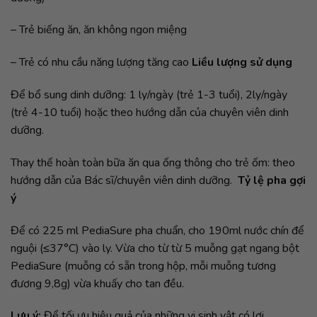
– Trẻ biếng ăn, ăn không ngon miệng
– Trẻ có nhu cầu năng lượng tăng cao
Liều lượng sử dụng
Để bổ sung dinh dưỡng: 1 ly/ngày (trẻ 1-3 tuổi), 2ly/ngày
(trẻ 4-10 tuổi) hoặc theo hướng dẫn của chuyên viên dinh
dưỡng.
Thay thế hoàn toàn bữa ăn qua ống thông cho trẻ ốm: theo
hướng dẫn của Bác sĩ/chuyên viên dinh dưỡng.
Tỷ lệ pha gợi
ý
Để có 225 ml PediaSure pha chuẩn, cho 190ml nước chín để
nguội (≤37°C) vào ly. Vừa cho từ từ 5 muỗng gạt ngang bột
PediaSure (muỗng có sẵn trong hộp, mỗi muỗng tương
đương 9,8g) vừa khuấy cho tan đều.
Lưu ý:
Để tối ưu hiệu quả của những vi sinh vật có lợi