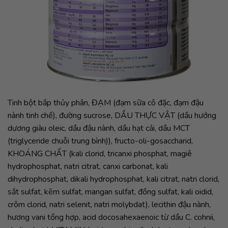
Tinh bột bắp thủy phân, ĐẠM (đạm sữa cô đặc, đạm đậu
nành tinh chế), đường sucrose, DẦU THỰC VẬT (dầu hướng
dương giàu oleic, dầu đậu nành, dầu hạt cải, dầu MCT
(triglyceride chuỗi trung bình)), fructo-oli-gosaccharid,
KHOÁNG CHẤT (kali clorid, tricanxi phosphat, magiê
hydrophosphat, natri citrat, canxi carbonat, kali
dihydrophosphat, dikali hydrophosphat, kali citrat, natri clorid,
sắt sulfat, kẽm sulfat, mangan sulfat, đồng sulfat, kali oidid,
crôm clorid, natri selenit, natri molybdat), lecithin đậu nành,
hương vani tổng hợp, acid docosahexaenoic từ dầu C. cohnii,