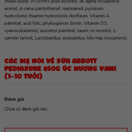
cholin clorid, VITAMIN (acid ascorbic, dl-alpha tocopheryl
acetat, d-canxi pantothenat, niacinamid, pyridoxin
hydroclorid, thiamin hydroclorid, riboflavin, Vitamin A
palmitat, acid folic, phylloquinon, biotin, Vitamin D3,
cyanocobalamin), ascorbyl palmitat, taurin, m-inositol, L-
carnitin tartrat, Lactobacillus acidophilus, hỗn hợp tocopherol.
CÁC MẸ NÓI VỀ SỮA ABBOTT
PEDIASURE 850G ÚC HƯƠNG VANI
(1-10 TUỔI)
Đánh giá
Chưa có đánh giá nào.