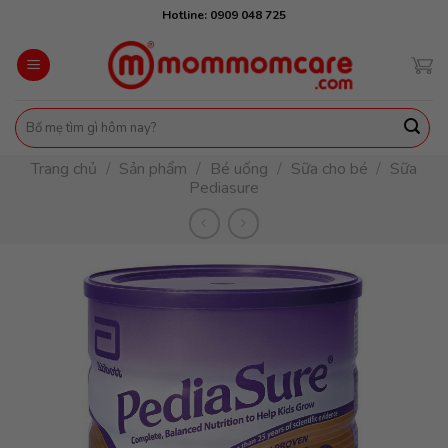
Skip
Hotline: 0909 048 725
to
content
Tìm
kiếm:
Trang chủ
/
Sản phẩm
/
Bé uống
/
Sữa cho bé
/
Sữa
Pediasure