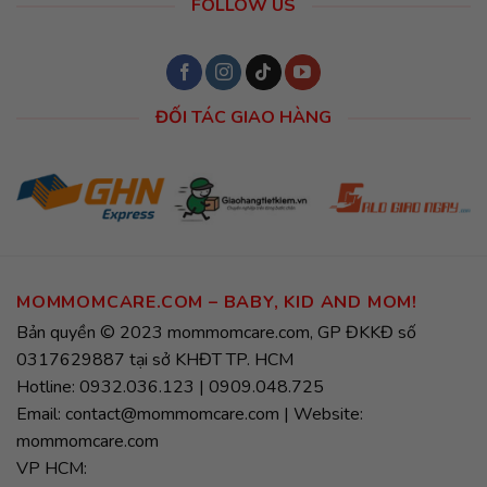
FOLLOW US
ĐỐI TÁC GIAO HÀNG
MOMMOMCARE.COM – BABY, KID AND MOM!
Bản quyền © 2023 mommomcare.com, GP ĐKKĐ số
0317629887 tại sở KHĐT TP. HCM
Hotline: 0932.036.123 | 0909.048.725
Email: contact@mommomcare.com | Website:
mommomcare.com
VP HCM: