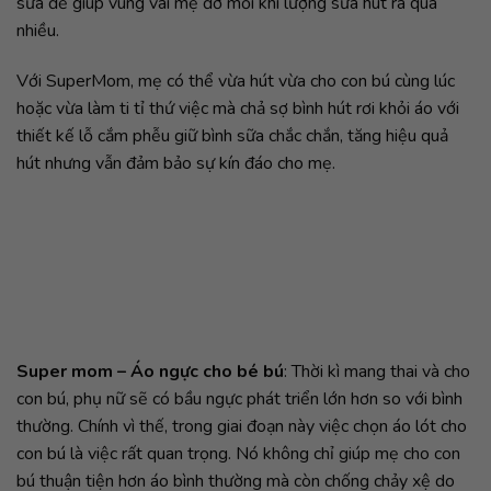
sữa để giúp vùng vai mẹ đỡ mỏi khi lượng sữa hút ra quá
nhiều.
Với SuperMom, mẹ có thể vừa hút vừa cho con bú cùng lúc
hoặc vừa làm ti tỉ thứ việc mà chả sợ bình hút rơi khỏi áo với
thiết kế lỗ cắm phễu giữ bình sữa chắc chắn, tăng hiệu quả
hút nhưng vẫn đảm bảo sự kín đáo cho mẹ.
Super mom – Áo ngực cho bé bú
: Thời kì mang thai và cho
con bú, phụ nữ sẽ có bầu ngực phát triển lớn hơn so với bình
thường. Chính vì thế, trong giai đoạn này việc chọn áo lót cho
con bú là việc rất quan trọng. Nó không chỉ giúp mẹ cho con
bú thuận tiện hơn áo bình thường mà còn chống chảy xệ do