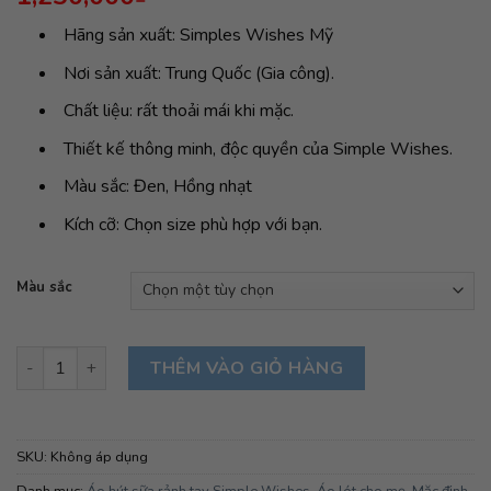
Hãng sản xuất: Simples Wishes Mỹ
Nơi sản xuất: Trung Quốc (Gia công).
Chất liệu: rất thoải mái khi mặc.
Thiết kế thông minh, độc quyền của Simple Wishes.
Màu sắc: Đen, Hồng nhạt
Kích cỡ: Chọn size phù hợp với bạn.
Màu sắc
Áo hút sữa rảnh tay và cho con bú SuperMom Simple Wishes – 
THÊM VÀO GIỎ HÀNG
SKU:
Không áp dụng
Danh mục:
Áo hút sữa rảnh tay Simple Wishes
,
Áo lót cho mẹ
,
Mặc định
,