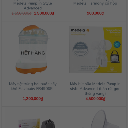
Medela Pump in Style
Medela Harmony có hộp
Advanced
Giá
Giá
1,550,000
₫
1,500,000
₫
900,000
₫
gốc
hiện
là:
tại
1,550,000₫.
là:
1,500,000₫.
HẾT HÀNG
Máy tiệt trùng hơi nước sấy
Máy hút sữa Medela Pump In
khô Fatz baby FB4906SL
style Advanced (bản rút gọn
thùng vàng)
1,200,000
₫
4,500,000
₫