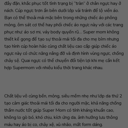
đầy đặn, khắc phục tốt tình trạng bị “tràn” ở chân ngực hay ở
nách. Cúp ngực trơn ẩn bên dưới lớp vải tránh để lộ viền áo.
Bạn có thể thoải mái mặc bên trong những chiếc áo phông
mỏng, ôm sát cơ thể hay phối chiếc áo ngực này với các trang
phục như: áo sơ mi, váy body quyến rũ… Super mom không
thiết kế gọng để tạo sự thoải mái tối đa cho mẹ bỉm nhưng
tạo hình cúp hoàn hảo cùng chất liệu cao cấp giúp chiếc áo
ngực này có chức năng nâng đỡ và định hình vùng ngực, chống
chảy sệ. Quai ngực có thể chuyển đổi tiện lợi khi mẹ cần kết
hợp Supermom với nhiều kiểu thời trang khác nhau.
Chất liệu vô cùng bền, mỏng, siêu mềm nhẹ như lớp da thứ 2
tạo cảm giác thoải mái tối đa cho người mặc, khả năng chống
thấm nước tốt giúp Super Mom có tính kháng khuẩn cao,
không lo gò bó, khó chịu, kích ứng da, ảnh hưởng lưu thông
máu hay áo bị co, chảy xệ, xù nhão, mất form dáng.