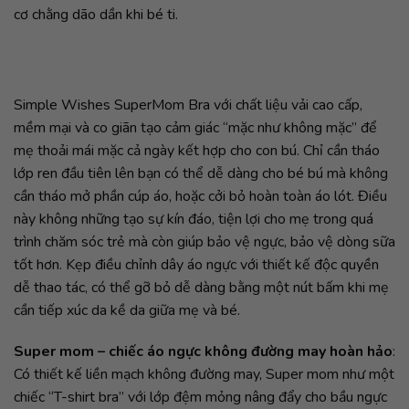
cơ chằng dão dần khi bé ti.
Simple Wishes SuperMom Bra với chất liệu vải cao cấp,
mềm mại và co giãn tạo cảm giác “mặc như không mặc” để
mẹ thoải mái mặc cả ngày kết hợp cho con bú. Chỉ cần tháo
lớp ren đầu tiên lên bạn có thể dễ dàng cho bé bú mà không
cần tháo mở phần cúp áo, hoặc cởi bỏ hoàn toàn áo lót. Điều
này không những tạo sự kín đáo, tiện lợi cho mẹ trong quá
trình chăm sóc trẻ mà còn giúp bảo vệ ngực, bảo vệ dòng sữa
tốt hơn. Kẹp điều chỉnh dây áo ngực với thiết kế độc quyền
dễ thao tác, có thể gỡ bỏ dễ dàng bằng một nút bấm khi mẹ
cần tiếp xúc da kề da giữa mẹ và bé.
Super mom – chiếc áo ngực không đường may hoàn hảo
:
Có thiết kế liền mạch không đường may, Super mom như một
chiếc “T-shirt bra” với lớp đệm mỏng nâng đẩy cho bầu ngực