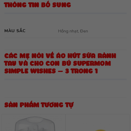
THÔNG TIN BỔ SUNG
MÀU SẮC
Hồng nhạt, Đen
CÁC MẸ NÓI VỀ ÁO HÚT SỮA RẢNH
TAY VÀ CHO CON BÚ SUPERMOM
SIMPLE WISHES – 3 TRONG 1
SẢN PHẨM TƯƠNG TỰ