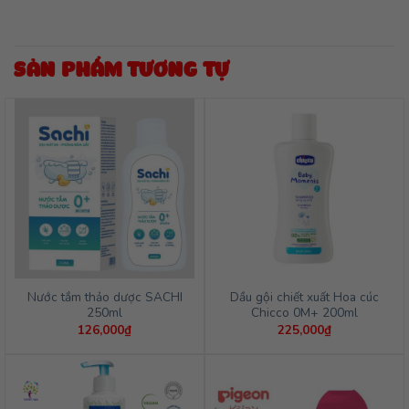
SẢN PHẨM TƯƠNG TỰ
Nước tắm thảo dược SACHI
Dầu gội chiết xuất Hoa cúc
250ml
Chicco 0M+ 200ml
126,000
₫
225,000
₫