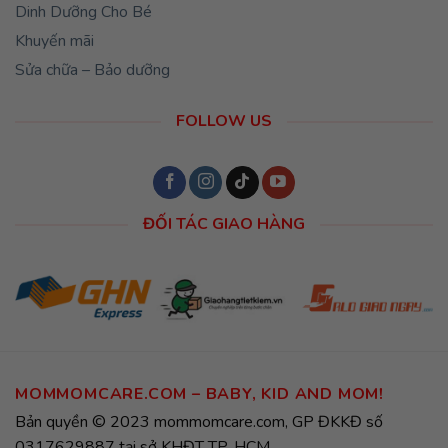
Dinh Dưỡng Cho Bé
Khuyến mãi
Sửa chữa – Bảo dưỡng
FOLLOW US
ĐỐI TÁC GIAO HÀNG
MOMMOMCARE.COM – BABY, KID AND MOM!
Bản quyền © 2023 mommomcare.com, GP ĐKKĐ số
0317629887 tại sở KHĐT TP. HCM