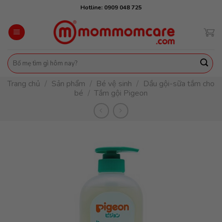
Skip
Hotline: 0909 048 725
to
content
Tìm
kiếm:
Trang chủ
/
Sản phẩm
/
Bé vệ sinh
/
Dầu gội-sữa tắm cho
bé
/
Tắm gội Pigeon