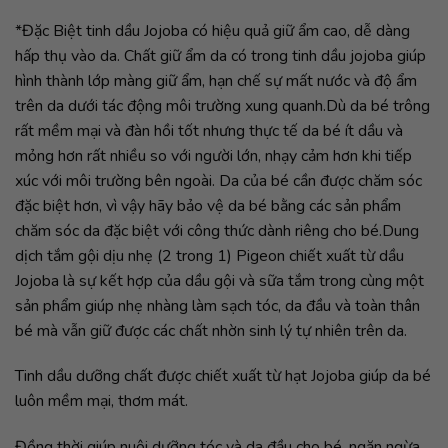
*Đặc Biệt tinh dầu Jojoba có hiệu quả giữ ẩm cao, dễ dàng
hấp thụ vào da. Chất giữ ẩm da có trong tinh dầu jojoba giúp
hình thành lớp màng giữ ẩm, hạn chế sự mất nước và độ ẩm
trên da dưới tác động môi trường xung quanh.Dù da bé trông
rất mềm mại và đàn hồi tốt nhưng thực tế da bé ít dầu và
mỏng hơn rất nhiều so với người lớn, nhạy cảm hơn khi tiếp
xúc với môi trường bên ngoài. Da của bé cần được chăm sóc
đặc biệt hơn, vì vậy hãy bảo vệ da bé bằng các sản phẩm
chăm sóc da đặc biệt với công thức dành riêng cho bé.Dung
dịch tắm gội dịu nhẹ (2 trong 1) Pigeon chiết xuất từ dầu
Jojoba là sự kết hợp của dầu gội và sữa tắm trong cùng một
sản phẩm giúp nhẹ nhàng làm sạch tóc, da đầu và toàn thân
bé mà vẫn giữ được các chất nhờn sinh lý tự nhiên trên da.
Tinh dầu dưỡng chất được chiết xuất từ hạt Jojoba giúp da bé
luôn mềm mại, thơm mát.
Đồng thời giúp nuôi dưỡng tóc và da đầu cho bé, ngăn ngừa