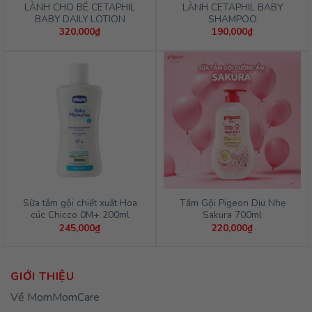
LÀNH CHO BÉ CETAPHIL
LÀNH CETAPHIL BABY
BABY DAILY LOTION
SHAMPOO
320,000
₫
190,000
₫
Sữa tắm gội chiết xuất Hoa
Tắm Gội Pigeon Dịu Nhẹ
cúc Chicco 0M+ 200ml
Sakura 700ml
245,000
₫
220,000
₫
GIỚI THIỆU
Về MomMomCare