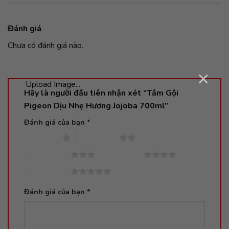
Đánh giá
Chưa có đánh giá nào.
×
Upload Image...
Hãy là người đầu tiên nhận xét “Tắm Gội
Pigeon Dịu Nhẹ Hương Jojoba 700ml”
Đánh giá của bạn
*
1 trên 5 sao
2 trên 5 sao
3 trên 5 sao
4 trên 5 sao
5 trên 5 sao
Đánh giá của bạn
*