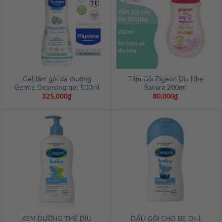
Gel tắm gội da thường
Tắm Gội Pigeon Dịu Nhẹ
Gentle Deansing gel 500ml
Sakura 200ml
325,000
₫
80,000
₫
KEM DƯỠNG THỂ DỊU
DẦU GỘI CHO BÉ DỊU