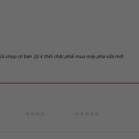
 là shop có bán :))) k thôi chắc phải mua máy pha sữa mới
4 trên 5 sao
5 trên 5 sao