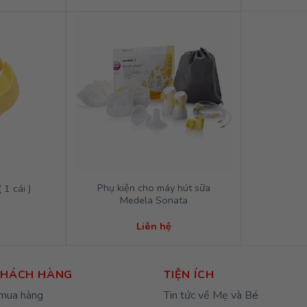
gốc
hiện
là:
tại
1,550,000₫.
là:
1,500,000₫.
Phụ kiện cho máy hút sữa
 1 cái )
Medela Sonata
Liên hệ
KHÁCH HÀNG
TIỆN ÍCH
mua hàng
Tin tức về Mẹ và Bé