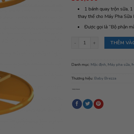
đánh giá
1 bánh quay trộn sữa, 1 
thay thế cho Máy Pha Sữa
Được gọi là “Bộ phận m
Bộ phụ kiện trộn và đo lường 
THÊM VÀ
Danh mục:
Mặc định
,
Máy pha sữa
,
M
Thương hiệu:
Baby Brezza