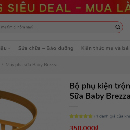
:
iệu
Sửa chữa – Bảo dưỡng
Kiến thức mẹ và bé
/
Máy pha sữa Baby Brezza
Bộ phụ kiện trộ
Sữa Baby Brezza
(
4
đánh giá của kh
5.00
4
trên 5
350,000
₫
dựa trên