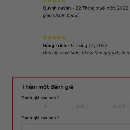
Được xếp
Quỳnh quỳnh
–
22 Tháng mười một, 2022
hạng
5
5
giao nhanh bọc kĩ.
sao
Được xếp
Hồng Trinh
–
5 Tháng 12, 2022
hạng
5
5
Bữa lấy ra vệ sinh, lỡ tay làm gãy kkk, hên
sao
Thêm một đánh giá
Đánh giá của bạn
*
1 trên 5 sao
2 trên 5 sao
3 trên 5 sao
Đánh giá của bạn
*