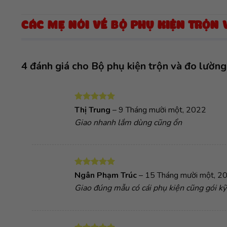
CÁC MẸ NÓI VỀ BỘ PHỤ KIỆN TRỘN
4 đánh giá cho
Bộ phụ kiện trộn và đo lườn
Được xếp
Thị Trung
–
9 Tháng mười một, 2022
hạng
5
5
Giao nhanh lắm dùng cũng ổn
sao
Được xếp
Ngân Phạm Trúc
–
15 Tháng mười một, 2
hạng
5
5
Giao đúng mẫu có cái phụ kiện cũng gói k
sao