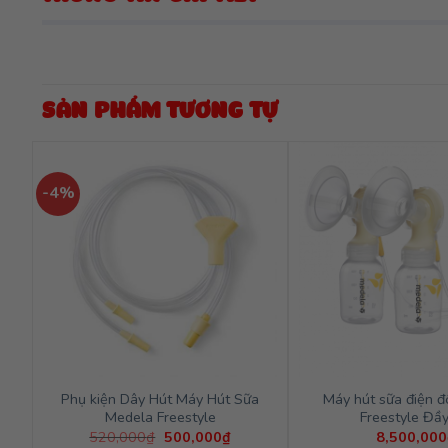
SẢN PHẨM TƯƠNG TỰ
-4%
Phụ kiện Dây Hút Máy Hút Sữa
Máy hút sữa điện đ
Medela Freestyle
Freestyle Đầ
Giá
Giá
520,000
₫
500,000
₫
8,500,000