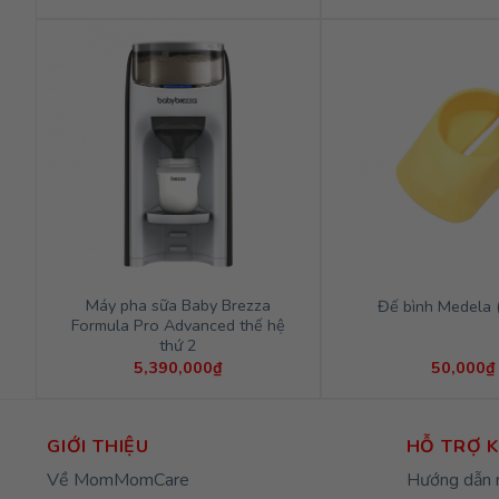
gốc
hiện
là:
tại
520,000₫.
là:
500,000₫.
Máy pha sữa Baby Brezza
Đế bình Medela (
Formula Pro Advanced thế hệ
thứ 2
5,390,000
₫
50,000
₫
GIỚI THIỆU
HỖ TRỢ 
Về MomMomCare
Hướng dẫn 