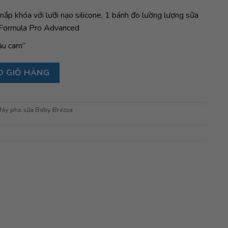
nắp khóa với lưỡi nạo silicone, 1 bánh đo lường lượng sữa
 Formula Pro Advanced
àu cam”
lượng sữa Máy Pha Sữa Baby Brezza, Orange số lượng
O GIỎ HÀNG
áy pha sữa Baby Brezza