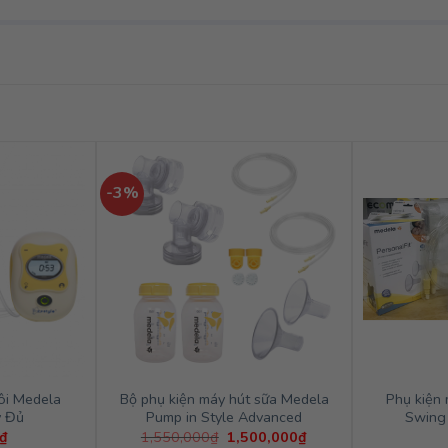
-3%
ôi Medela
Bộ phụ kiện máy hút sữa Medela
Phụ kiện
y Đủ
Pump in Style Advanced
Swing 
Giá
Giá
₫
1,550,000
₫
1,500,000
₫