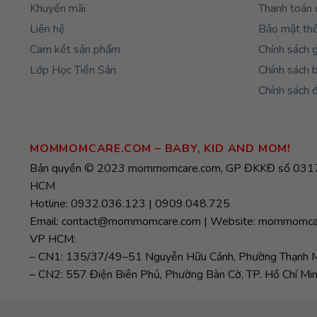
Khuyến mãi
Thanh toán 
Liên hệ
Bảo mật thô
Cam kết sản phẩm
Chính sách 
Lớp Học Tiền Sản
Chính sách 
Chính sách đ
MOMMOMCARE.COM – BABY, KID AND MOM!
Bản quyền © 2023 mommomcare.com, GP ĐKKĐ số 0317
HCM
Hotline: 0932.036.123 | 0909.048.725
Email: contact@mommomcare.com | Website: mommomca
VP HCM:
– CN1: 135/37/49–51 Nguyễn Hữu Cảnh, Phường Thạnh Mỹ
– CN2: 557 Điện Biên Phủ, Phường Bàn Cờ, TP. Hồ Chí Min