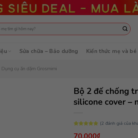
:
iệu
Sửa chữa – Bảo dưỡng
Kiến thức mẹ và bé
Dụng cụ ăn dặm Grosmimi
Bộ 2 đế chống tr
silicone cover –
(
2
đánh giá của kh
5.00
2
trên 5
70,000
₫
dựa trên