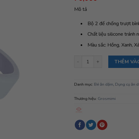
đánh giá
Mô tả
Bộ 2 đế chống trượt bình
Chất liệu silicone tránh
Màu sắc: Hồng, Xanh, X
Bộ 2 đế chống trượt bình đựng
THÊM VÀ
Danh mục:
Bé ăn dặm
,
Dụng cụ ăn 
Thương hiệu:
Grosmimi