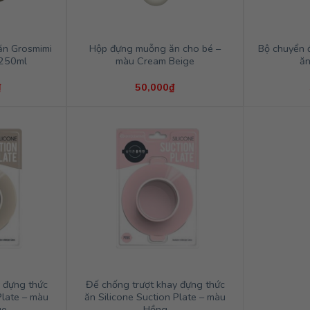
ăn Grosmimi
Hộp đựng muỗng ăn cho bé –
Bộ chuyển 
 250ml
màu Cream Beige
ă
₫
50,000
₫
 đựng thức
Đế chống trượt khay đựng thức
Plate – màu
ăn Silicone Suction Plate – màu
ge
Hồng