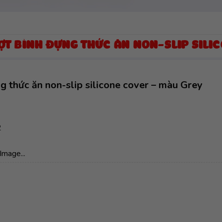
ƯỢT BÌNH ĐỰNG THỨC ĂN NON-SLIP SILI
g thức ăn non-slip silicone cover – màu Grey
2
Image...