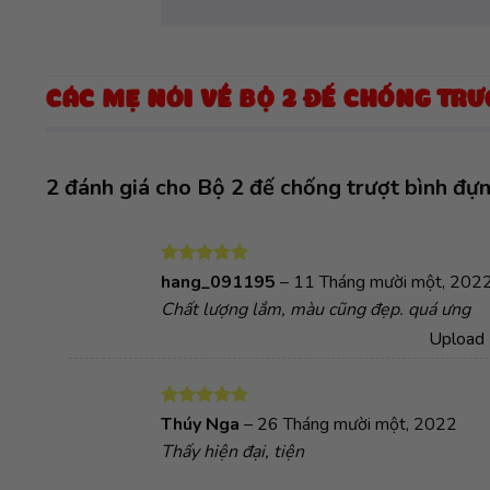
CÁC MẸ NÓI VỀ BỘ 2 ĐẾ CHỐNG TR
2 đánh giá cho
Bộ 2 đế chống trượt bình đựn
Được xếp
hang_091195
–
11 Tháng mười một, 202
hạng
5
5
Chất lượng lắm, màu cũng đẹp. quá ưng
sao
Upload 
Được xếp
Thúy Nga
–
26 Tháng mười một, 2022
hạng
5
5
Thấy hiện đại, tiện
sao