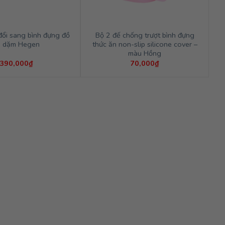
đổi sang bình đựng đồ
Bộ 2 đế chống trượt bình đựng
n dặm Hegen
thức ăn non-slip silicone cover –
màu Hồng
390,000
₫
70,000
₫