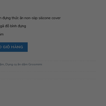
 đựng thức ăn non-slip silicone cover
 ngã đỗ bình đựng
ám
 thức ăn non-slip silicone cover - màu Grey số lượng
O GIỎ HÀNG
dặm
,
Dụng cụ ăn dặm Grosmimi