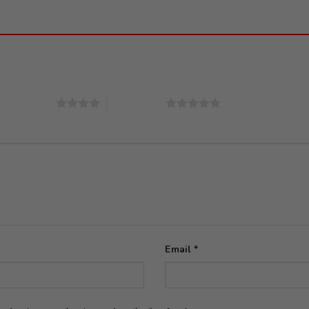
4 trên 5 sao
5 trên 5 sao
Email
*