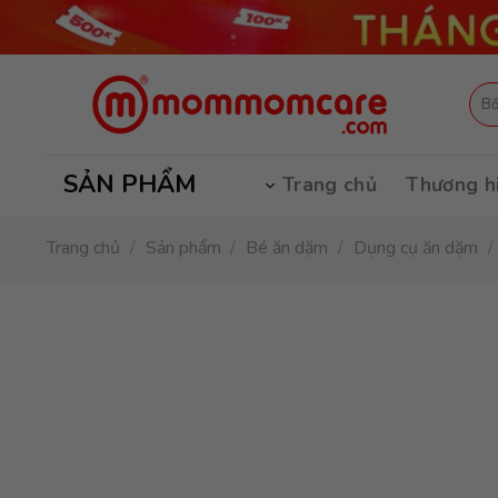
Skip
to
content
Tìm
kiếm
SẢN PHẨM
Trang chủ
Thương h
Trang chủ
/
Sản phẩm
/
Bé ăn dặm
/
Dụng cụ ăn dặm
/