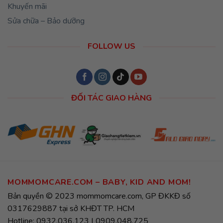
Khuyến mãi
Sửa chữa – Bảo dưỡng
FOLLOW US
ĐỐI TÁC GIAO HÀNG
MOMMOMCARE.COM – BABY, KID AND MOM!
Bản quyền © 2023 mommomcare.com, GP ĐKKĐ số
0317629887 tại sở KHĐT TP. HCM
Hotline: 0932.036.123 | 0909.048.725