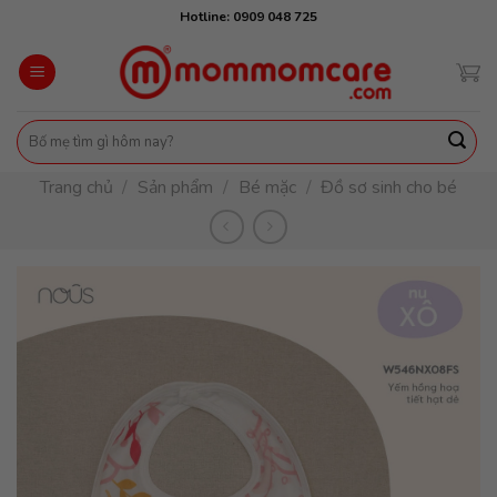
Skip
Hotline: 0909 048 725
to
content
Tìm
kiếm:
Trang chủ
/
Sản phẩm
/
Bé mặc
/
Đồ sơ sinh cho bé