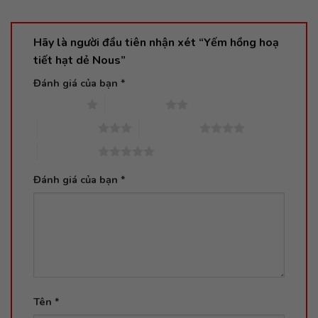
Hãy là người đầu tiên nhận xét “Yếm hồng hoạ
tiết hạt dẻ Nous”
Đánh giá của bạn
*
1 trên 5 sao
2 trên 5 sao
3 trên 5 sao
4 trên 5 sao
5 trên 5 sao
Đánh giá của bạn
*
Tên
*