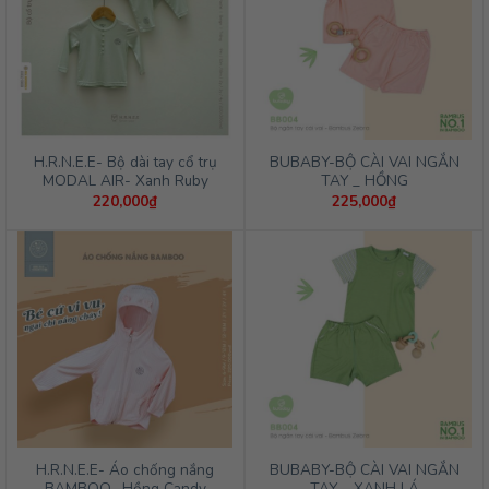
H.R.N.E.E- Bộ dài tay cổ trụ
BUBABY-BỘ CÀI VAI NGẮN
MODAL AIR- Xanh Ruby
TAY _ HỒNG
220,000
₫
225,000
₫
H.R.N.E.E- Áo chống nắng
BUBABY-BỘ CÀI VAI NGẮN
BAMBOO- Hồng Candy
TAY _ XANH LÁ