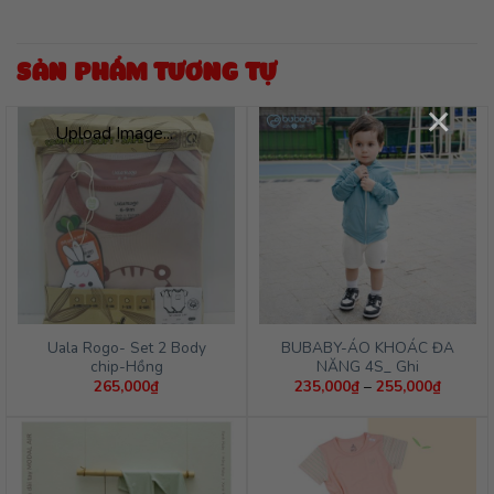
SẢN PHẨM TƯƠNG TỰ
×
Upload Image...
Uala Rogo- Set 2 Body
BUBABY-ÁO KHOÁC ĐA
chip-Hồng
NĂNG 4S_ Ghi
Khoảng
265,000
₫
235,000
₫
–
255,000
₫
giá:
từ
235,00
đến
255,00