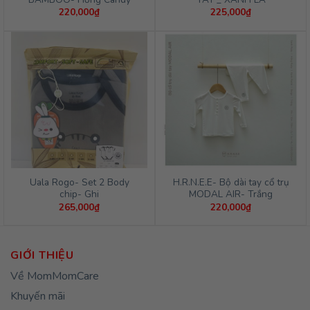
220,000
₫
225,000
₫
Uala Rogo- Set 2 Body
H.R.N.E.E- Bộ dài tay cổ trụ
chip- Ghi
MODAL AIR- Trắng
265,000
₫
220,000
₫
GIỚI THIỆU
Về MomMomCare
Khuyến mãi