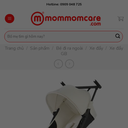
Skip
Hotline: 0909 048 725
to
content
Tìm
kiếm:
Trang chủ
/
Sản phẩm
/
Bé đi ra ngoài
/
Xe đẩy
/
Xe đẩy
GB