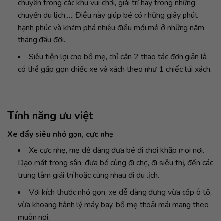
chuyển trong các khu vui chơi, giải trí hay trong những
chuyến du lịch,…. Điều này giúp bé có những giây phút
hạnh phúc và khám phá nhiều điều mới mẻ ở những năm
tháng đầu đời.
Siêu tiện lợi cho bố mẹ, chỉ cần 2 thao tác đơn giản là
có thể gấp gọn chiếc xe và xách theo như 1 chiếc túi xách.
Tính năng ưu việt
Xe đẩy siêu nhỏ gọn, cực nhẹ
Xe cực nhẹ, mẹ dễ dàng đưa bé đi chơi khắp mọi nơi.
Dạo mát trong sân, đưa bé cùng đi chợ, đi siêu thị, đến các
trung tâm giải trí hoặc cùng nhau đi du lịch.
Với kích thước nhỏ gọn, xe dễ dàng đựng vừa cốp ô tô,
vừa khoang hành lý máy bay, bố mẹ thoải mái mang theo
muôn nơi.