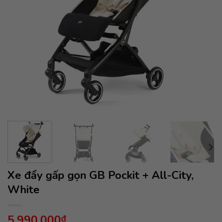
Xe đẩy gấp gọn GB Pockit + All-City,
White
5,990,000
₫