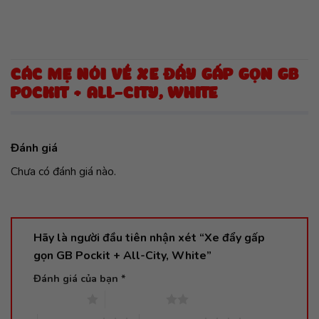
CÁC MẸ NÓI VỀ XE ĐẨY GẤP GỌN GB
POCKIT + ALL-CITY, WHITE
Đánh giá
Chưa có đánh giá nào.
Hãy là người đầu tiên nhận xét “Xe đẩy gấp
gọn GB Pockit + All-City, White”
Đánh giá của bạn
*
1 trên 5 sao
2 trên 5 sao