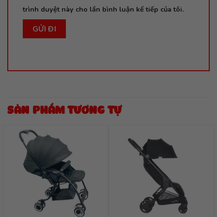
trình duyệt này cho lần bình luận kế tiếp của tôi.
SẢN PHẨM TƯƠNG TỰ