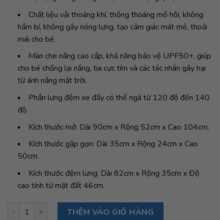
Chất liệu vải thoáng khí, thông thoáng mồ hôi, không
hầm bí, không gây nóng lưng, tạo cảm giác mát mẻ, thoải
mái cho bé.
Màn che nắng cao cấp, khả năng bảo vệ UPF50+, giúp
cho bé chống lại nắng, tia cực tím và các tác nhân gây hại
từ ánh nắng mặt trời.
Phần lưng đệm xe đẩy có thể ngã từ 120 độ đến 140
độ.
Kích thước mở: Dài 90cm x Rộng 52cm x Cao 104cm.
Kích thước gập gọn: Dài 35cm x Rộng 24cm x Cao
50cm.
Kích thước đệm lưng: Dài 82cm x Rộng 35cm x Độ
cao tính từ mặt đất 46cm.
Xe đẩy gấp gọn GB Pockit + All-City, White số lượng
THÊM VÀO GIỎ HÀNG