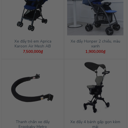
Xe đẩy trẻ em Aprica
Xe đẩy Honper 2 chiều, màu
Karoon Air Mesh AB
xanh
7,500,000
₫
1,900,000
₫
Thanh chắn xe đẩy
Xe đẩy 4 bánh gấp gọn kèm
Ergobaby Metro
mái