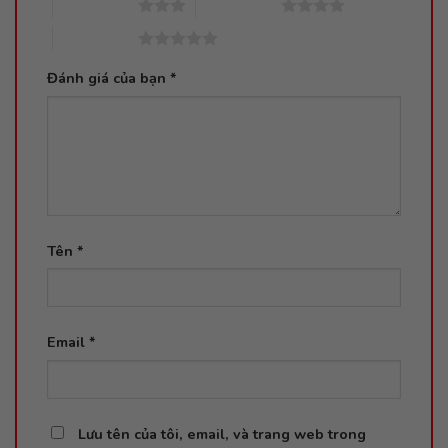
3 trên 5 sao
4 trên 5 sao
5 trên 5 sao
Đánh giá của bạn
*
Tên
*
Email
*
Lưu tên của tôi, email, và trang web trong