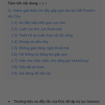
Tóm tắt nội dung
ẩn
1)
Video giới thiệu Xe đẩy gấp gọn cho bé GB Pockit+
All-City
1.1)
Xe đẩy siêu nhỏ gọn, cực nhẹ
1.2)
Lướt cực êm, cực thoải mái
1.3)
Thiết kế an toàn, bảo vệ cột sống
1.4)
Khung xe siêu nhẹ
1.5)
Không gian rộng, ngồi thoải mái
1.6)
Hệ thống tự đứng khi gấp gọn
1.7)
Màn che chắc chắn, che nắng gió và khói bụi
1.8)
Dây đai an toàn
1.9)
Giỏ đựng đồ tiện lợi
Thương hiệu xe đẩy Gb của Đức đã lập kỷ lục Guiness