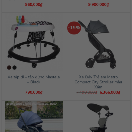
960,000
₫
9,900,000
₫
-15%
Xe tập đi – tập đứng Mastela
Xe Đẩy Trẻ em Metro
– Black
Compact City Stroller màu
Xám
Giá
Giá
790,000
₫
7,490,000
₫
6,366,000
₫
gốc
hiện
là:
tại
7,490,000₫.
là:
6,366,