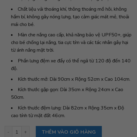
Chất liệu vải thoáng khí, thông thoáng mồ hôi, không
hầm bí, không gây nóng lưng, tạo cảm giác mát mẻ, thoải
mái cho bé.
Màn che nắng cao cấp, khả năng bảo vệ UPF50+, giúp
cho bé chống lại nắng, tia cực tím và các tác nhân gây hại
từ ánh nắng mặt trời.
Phần lưng đệm xe đẩy có thể ngã từ 120 độ đến 140
độ.
Kích thước mở: Dài 90cm x Rộng 52cm x Cao 104cm.
Kích thước gập gọn: Dài 35cm x Rộng 24cm x Cao
50cm.
Kích thước đệm lưng: Dài 82cm x Rộng 35cm x Độ
cao tính từ mặt đất 46cm.
Xe đẩy gấp gọn GB Pockit + All-City, Black số lượng
THÊM VÀO GIỎ HÀNG