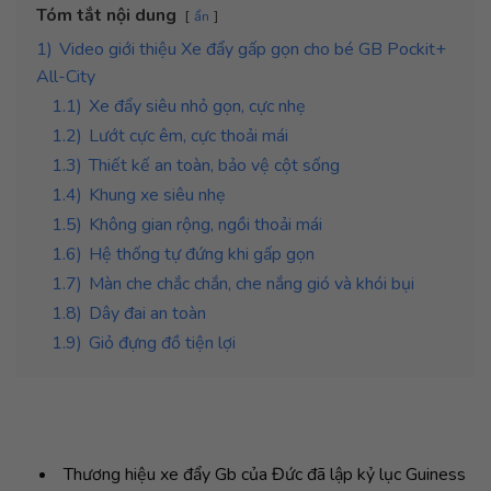
Tóm tắt nội dung
ẩn
1)
Video giới thiệu Xe đẩy gấp gọn cho bé GB Pockit+
All-City
1.1)
Xe đẩy siêu nhỏ gọn, cực nhẹ
1.2)
Lướt cực êm, cực thoải mái
1.3)
Thiết kế an toàn, bảo vệ cột sống
1.4)
Khung xe siêu nhẹ
1.5)
Không gian rộng, ngồi thoải mái
1.6)
Hệ thống tự đứng khi gấp gọn
1.7)
Màn che chắc chắn, che nắng gió và khói bụi
1.8)
Dây đai an toàn
1.9)
Giỏ đựng đồ tiện lợi
Thương hiệu xe đẩy Gb của Đức đã lập kỷ lục Guiness