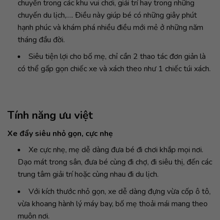
chuyển trong các khu vui chơi, giải trí hay trong những
chuyến du lịch,…. Điều này giúp bé có những giây phút
hạnh phúc và khám phá nhiều điều mới mẻ ở những năm
tháng đầu đời.
Siêu tiện lợi cho bố mẹ, chỉ cần 2 thao tác đơn giản là
có thể gấp gọn chiếc xe và xách theo như 1 chiếc túi xách.
Tính năng ưu việt
Xe đẩy siêu nhỏ gọn, cực nhẹ
Xe cực nhẹ, mẹ dễ dàng đưa bé đi chơi khắp mọi nơi.
Dạo mát trong sân, đưa bé cùng đi chợ, đi siêu thị, đến các
trung tâm giải trí hoặc cùng nhau đi du lịch.
Với kích thước nhỏ gọn, xe dễ dàng đựng vừa cốp ô tô,
vừa khoang hành lý máy bay, bố mẹ thoải mái mang theo
muôn nơi.