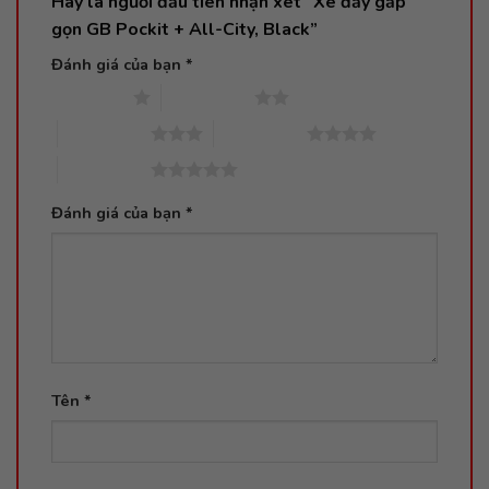
Hãy là người đầu tiên nhận xét “Xe đẩy gấp
gọn GB Pockit + All-City, Black”
Đánh giá của bạn
*
1 trên 5 sao
2 trên 5 sao
3 trên 5 sao
4 trên 5 sao
5 trên 5 sao
Đánh giá của bạn
*
Tên
*