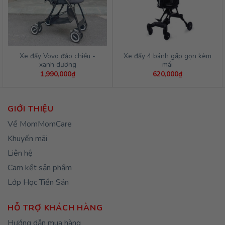
Xe đẩy Vovo đảo chiều -
Xe đẩy 4 bánh gấp gọn kèm
xanh dương
mái
1,990,000
₫
620,000
₫
GIỚI THIỆU
Về MomMomCare
Khuyến mãi
Liên hệ
Cam kết sản phẩm
Lớp Học Tiền Sản
HỖ TRỢ KHÁCH HÀNG
Hướng dẫn mua hàng