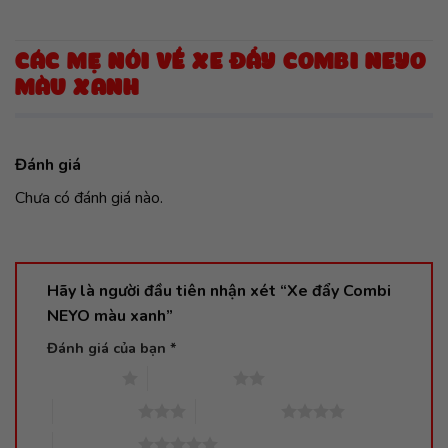
CÁC MẸ NÓI VỀ XE ĐẨY COMBI NEYO
MÀU XANH
Đánh giá
Chưa có đánh giá nào.
Hãy là người đầu tiên nhận xét “Xe đẩy Combi
NEYO màu xanh”
Đánh giá của bạn
*
1 trên 5 sao
2 trên 5 sao
3 trên 5 sao
4 trên 5 sao
5 trên 5 sao