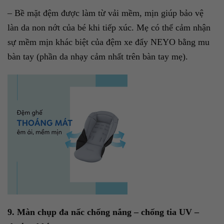
– Bề mặt đệm được làm từ vải mềm, mịn giúp bảo vệ
làn da non nớt của bé khi tiếp xúc. Mẹ có thể cảm nhận
sự mềm mịn khác biệt của đệm xe đẩy NEYO bằng mu
bàn tay (phần da nhạy cảm nhất trên bàn tay mẹ).
9. Màn chụp đa nấc chống nắng – chống tia UV –