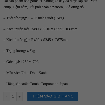
Bộ sản phẩm bao gồm: 01 Khung xe đẩy đã được lắp sẵn: Màn
chụp, Đệm nằm, Túi phủ chân newborn, Giỏ đựng đồ.
– Tuổi sử dụng: 1 – 36 tháng tuổi (15kg)
– Kích thước mở: R480 x S810 x C995~1030mm
– Kích thước gập: R480 x S345 x C875mm
– Trọng lượng: 4,6kg
– Góc ngả: 125° ~170°.
– Màu sắc: Ghi – Đỏ – Xanh
– Hãng sản xuất: Combi Corporation Japan.
Xe đẩy Combi NEYO màu xanh số lượng
THÊM VÀO GIỎ HÀNG