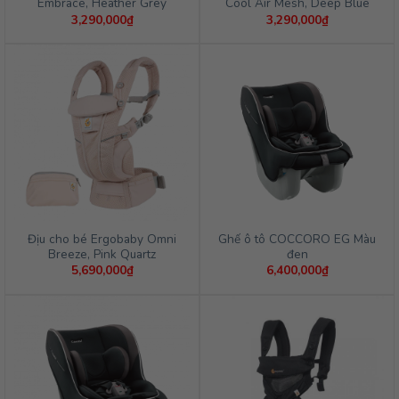
Embrace, Heather Grey
Cool Air Mesh, Deep Blue
3,290,000
₫
3,290,000
₫
Địu cho bé Ergobaby Omni
Ghế ô tô COCCORO EG Màu
Breeze, Pink Quartz
đen
5,690,000
₫
6,400,000
₫