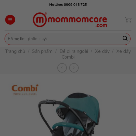
Skip
Hotline: 0909 048 725
to
content
Tìm
kiếm:
Trang chủ
/
Sản phẩm
/
Bé đi ra ngoài
/
Xe đẩy
/
Xe đẩy
Combi