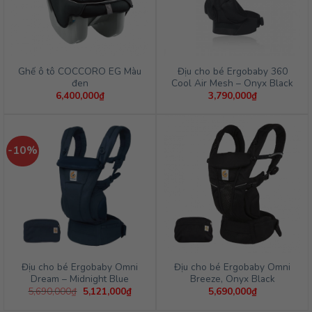
Ghế ô tô COCCORO EG Màu
Địu cho bé Ergobaby 360
đen
Cool Air Mesh – Onyx Black
6,400,000
₫
3,790,000
₫
-10%
Địu cho bé Ergobaby Omni
Địu cho bé Ergobaby Omni
Dream – Midnight Blue
Breeze, Onyx Black
Giá
Giá
5,690,000
₫
5,121,000
₫
5,690,000
₫
gốc
hiện
là:
tại