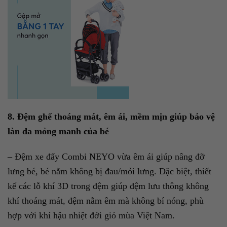
8. Đệm ghế thoáng mát, êm ái, mềm mịn giúp bảo vệ
làn da mỏng manh của bé
– Đệm xe đẩy Combi NEYO vừa êm ái giúp nâng đỡ
lưng bé, bé nằm không bị đau/mỏi lưng. Đặc biệt, thiết
kế các lỗ khí 3D trong đệm giúp đệm lưu thông không
khí thoáng mát, đệm nằm êm mà không bí nóng, phù
hợp với khí hậu nhiệt đới gió mùa Việt Nam.