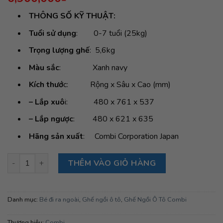
THÔNG SỐ KỸ THUẬT:
Tuổi sử dụng
: 0-7 tuổi (25kg)
Trọng lượng ghế
: 5,6kg
Màu sắc
: Xanh navy
Kích thướ
c: Rộng x Sâu x Cao (mm)
– Lắp xuô
i: 480 x 761 x 537
– Lắp ngược
: 480 x 621 x 635
Hãng sản xuất
: Combi Corporation Japan
Ghế ngồi ô tô Combi Wego Long (0-7y) xanh navy số lượng
THÊM VÀO GIỎ HÀNG
Danh mục:
Bé đi ra ngoài
,
Ghế ngồi ô tô
,
Ghế Ngồi Ô Tô Combi
Thương hiệu:
Combi