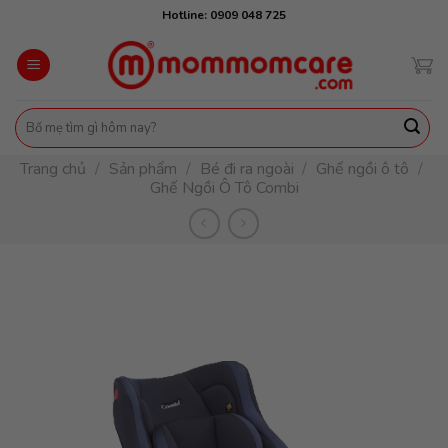
Skip
Hotline: 0909 048 725
to
content
Tìm
kiếm:
Trang chủ
/
Sản phẩm
/
Bé đi ra ngoài
/
Ghế ngồi ô tô
/
Ghế Ngồi Ô Tô Combi