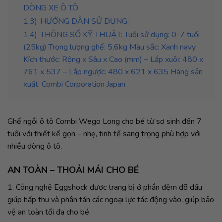
DÒNG XE Ô TÔ
1.3)
HƯỚNG DẪN SỬ DỤNG:
1.4)
THÔNG SỐ KỸ THUẬT: Tuổi sử dụng: 0-7 tuổi
(25kg) Trọng lượng ghế: 5,6kg Màu sắc: Xanh navy
Kích thước: Rộng x Sâu x Cao (mm) – Lắp xuôi: 480 x
761 x 537 – Lắp ngược: 480 x 621 x 635 Hãng sản
xuất: Combi Corporation Japan
Ghế ngồi ô tô Combi Wego Long cho bé từ sơ sinh đến 7
tuổi với thiết kế gọn – nhẹ, tinh tế sang trọng phù hợp với
nhiều dòng ô tô.­­­­­­­­­­­­­­­
AN TOÀN – THOẢI MÁI CHO BÉ
1. Công nghệ Eggshock được trang bị ở phần đệm đỡ đầu
giúp hấp thu và phân tán các ngoại lực tác động vào, giúp bảo
vệ an toàn tối đa cho bé.