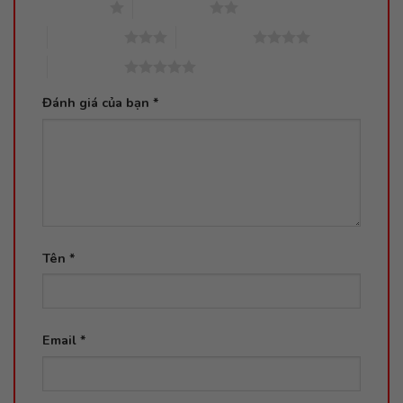
1 trên 5 sao
2 trên 5 sao
3 trên 5 sao
4 trên 5 sao
5 trên 5 sao
Đánh giá của bạn
*
Tên
*
Email
*