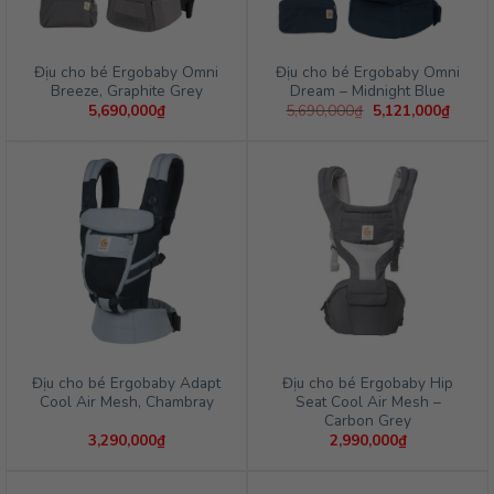
Địu cho bé Ergobaby Omni
Địu cho bé Ergobaby Omni
Breeze, Graphite Grey
Dream – Midnight Blue
Giá
Giá
5,690,000
₫
5,690,000
₫
5,121,000
₫
gốc
hiện
là:
tại
5,690,000₫.
là:
5,121,
Địu cho bé Ergobaby Adapt
Địu cho bé Ergobaby Hip
Cool Air Mesh, Chambray
Seat Cool Air Mesh –
Carbon Grey
3,290,000
₫
2,990,000
₫