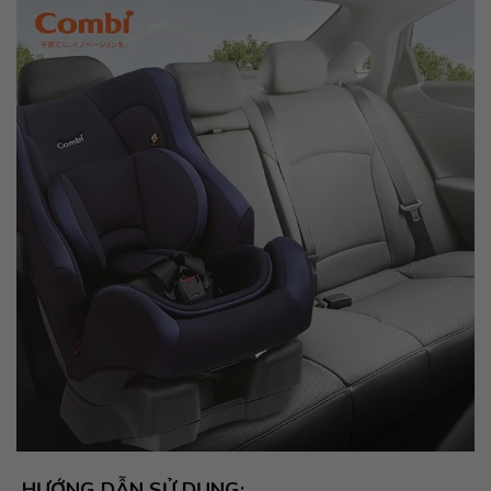
HƯỚNG DẪN SỬ DỤNG: