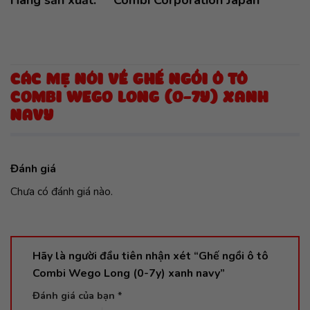
Hãng sản xuất
: Combi Corporation Japan
CÁC MẸ NÓI VỀ GHẾ NGỒI Ô TÔ
COMBI WEGO LONG (0-7Y) XANH
NAVY
Đánh giá
Chưa có đánh giá nào.
Hãy là người đầu tiên nhận xét “Ghế ngồi ô tô
Combi Wego Long (0-7y) xanh navy”
Đánh giá của bạn
*